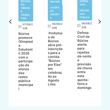
EDUCAÇ
DEFESA
MULHER
ÃO,
CIVIL
LAZER E
V
CIÊNCIA
SEGURA
DO
N
E
NÇA
ESPORT
TECNOL
PÚBLICA
E
OGIA
R
06/08/2
06/08/2
07/08/2
d
026
8/2
026
026
í
Defesa
Prefeitur
Búzios
c
Civil de
a de
promove
r
Búzios
a
Búzios
Olimpíad
a
alerta
abre pré-
a
d
para
inscriçõe
Estudant
s
rajadas
ho
s para a
il 2026
a
de vento
bo
corrida
com a
e
e
"Búzios
participa
B
previsão
ece
por Elas"
ção de
de chuva
o
em
alunos
entre
celebraç
das
esta
 e
ão ao
redes
quinta-
Agosto
pública
feira e
Lilás
municipa
domingo
l