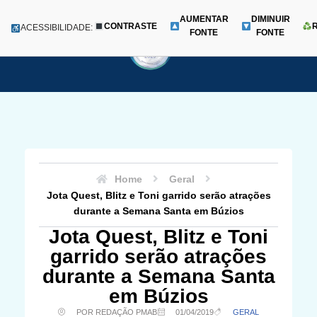
AUMENTAR
DIMINUIR
CONTRASTE
Menu
ACESSIBILIDADE:
FONTE
FONTE
Pular
para
o
conteúdo
Home
Geral
Jota Quest, Blitz e Toni garrido serão atrações
durante a Semana Santa em Búzios
Jota Quest, Blitz e Toni
garrido serão atrações
durante a Semana Santa
em Búzios
POR REDAÇÃO PMAB
01/04/2019
GERAL