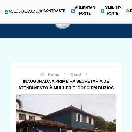
AUMENTAR
DIMINUIR
CONTRASTE
Menu
ACESSIBILIDADE:
FONTE
FONTE
Pular
para
o
conteúdo
Home
Geral
INAUGURADA A PRIMEIRA SECRETARIA DE
ATENDIMENTO À MULHER E IDOSO EM BÚZIOS