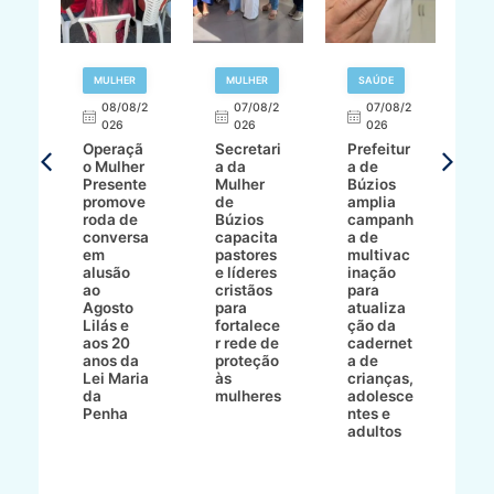
R
MULHER
MULHER
SAÚDE
E
08/08/2
07/08/2
07/08/2
026
026
026
T
Operaçã
Secretari
Prefeitur
H
o Mulher
a da
a de
p
8/2
Presente
Mulher
Búzios
w
promove
de
amplia
p
roda de
Búzios
campanh
a
tur
conversa
capacita
a de
o 
em
pastores
multivac
t
alusão
e líderes
inação
t
ré-
ao
cristãos
para
l
çõe
Agosto
para
atualiza
d
a
Lilás e
fortalece
ção da
p
a
aos 20
r rede de
cadernet
pr
s
anos da
proteção
a de
n
s"
Lei Maria
às
crianças,
e
da
mulheres
adolesce
g
aç
Penha
ntes e
r
adultos
p
o
d
B