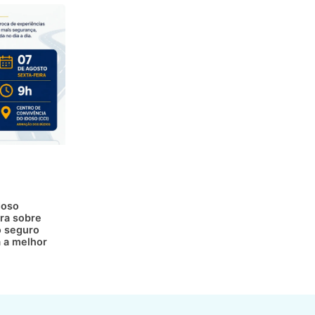
doso
ra sobre
 seguro
a a melhor