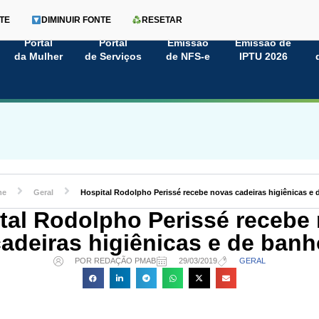
TE
DIMINUIR FONTE
RESETAR
Portal
Portal
Emissão
Emissão de
da Mulher
de Serviços
de NFS-e
IPTU 2026
me
Geral
Hospital Rodolpho Perissé recebe novas cadeiras higiênicas e
tal Rodolpho Perissé recebe
adeiras higiênicas e de banh
POR REDAÇÃO PMAB
29/03/2019
GERAL