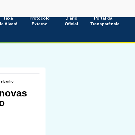
Taxa
Protocolo
Diário
Portal da
de Alvará
Externo
Oficial
Transparência
 de banho
 novas
o