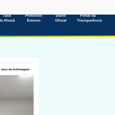
Taxa
Protocolo
Diário
Portal da
de Alvará
Externo
Oficial
Transparência
de risco da enfermagem