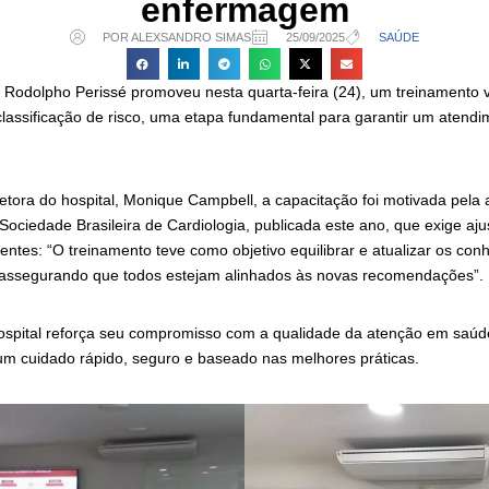
enfermagem
POR ALEXSANDRO SIMAS
25/09/2025
SAÚDE
l Rodolpho Perissé promoveu nesta quarta-feira (24), um treinamento 
assificação de risco, uma etapa fundamental para garantir um atendim
etora do hospital, Monique Campbell, a capacitação foi motivada pela 
da Sociedade Brasileira de Cardiologia, publicada este ano, que exige aj
entes: “O treinamento teve como objetivo equilibrar e atualizar os co
, assegurando que todos estejam alinhados às novas recomendações”.
spital reforça seu compromisso com a qualidade da atenção em saúde
m cuidado rápido, seguro e baseado nas melhores práticas.