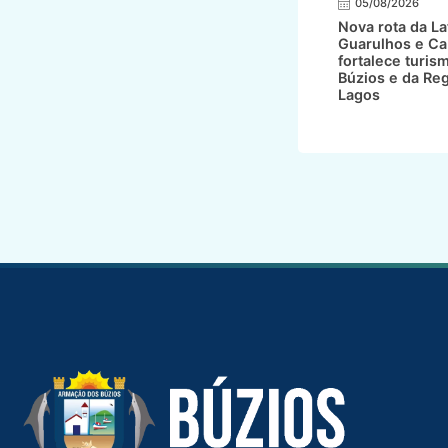
05/08/2026
Nova rota da L
Guarulhos e Ca
fortalece turis
Búzios e da Re
Lagos