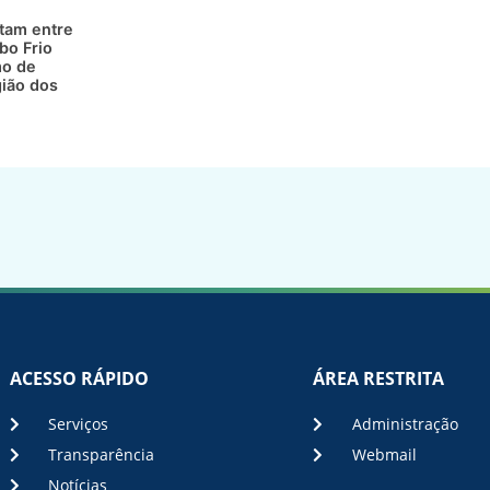
atam entre
bo Frio
mo de
gião dos
ACESSO RÁPIDO
ÁREA RESTRITA
Serviços
Administração
Transparência
Webmail
Notícias