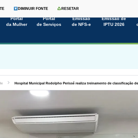
TE
DIMINUIR FONTE
RESETAR
Portal
Portal
Emissão
Emissão de
da Mulher
de Serviços
de NFS-e
IPTU 2026
de
Hospital Municipal Rodolpho Perissé realiza treinamento de classificação 