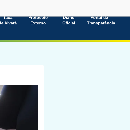
Taxa
Protocolo
Diário
Portal da
de Alvará
Externo
Oficial
Transparência