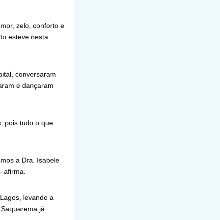
mor, zelo, conforto e
to esteve nesta
pital, conversaram
taram e dançaram
, pois tudo o que
amos a Dra. Isabele
– afirma.
 Lagos, levando a
 e Saquarema já