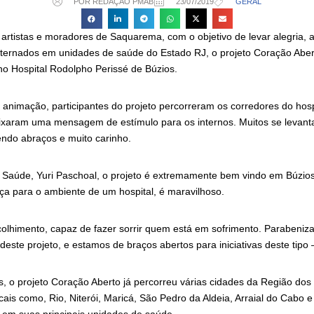
POR REDAÇÃO PMAB
23/07/2019
GERAL
artistas e moradores de Saquarema, com o objetivo de levar alegria, a
nternados em unidades de saúde do Estado RJ, o projeto Coração Aber
no Hospital Rodolpho Perissé de Búzios.
animação, participantes do projeto percorreram os corredores do hos
eixaram uma mensagem de estímulo para os internos. Muitos se levan
ndo abraços e muito carinho.
e Saúde, Yuri Paschoal, o projeto é extremamente bem vindo em Búzios
ça para o ambiente de um hospital, é maravilhoso.
colhimento, capaz de fazer sorrir quem está em sofrimento. Parabeniz
este projeto, e estamos de braços abertos para iniciativas deste tipo 
 o projeto Coração Aberto já percorreu várias cidades da Região dos
cais como, Rio, Niterói, Maricá, São Pedro da Aldeia, Arraial do Cabo