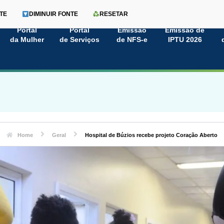
TE
DIMINUIR FONTE
RESETAR
Portal
Portal
Emissão
Emissão de
da Mulher
de Serviços
de NFS-e
IPTU 2026
Home
Geral
Hospital de Búzios recebe projeto Coração Aberto