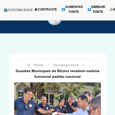
AUMENTAR
DIMINUIR
CONTRASTE
Menu
ACESSIBILIDADE:
FONTE
FONTE
Pular
para
o
conteúdo
Home
Uncategorized
Guardas Municipais de Búzios recebem carteira
funcional padrão nacional