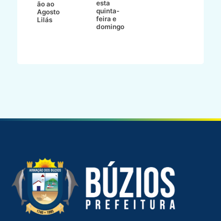
esta
ão ao
quinta-
Agosto
feira e
ho
Lilás
domingo