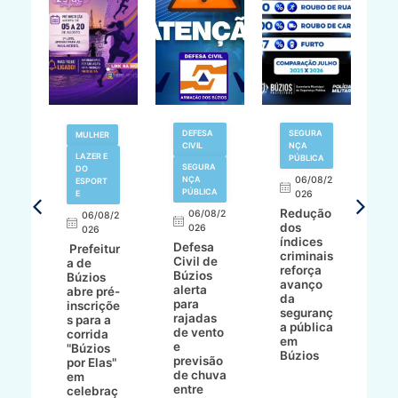
V
DEFESA
SEGURA
MULHER
N
CIVIL
NÇA
LAZER E
PÚBLICA
SEGURA
DO
,
NÇA
06/08/2
ESPORT
L
S
PÚBLICA
E
026
a
Redução
06/08/2
06/08/2
I
dos
026
8/2
026
p
índices
Defesa
p
Prefeitur
criminais
Civil de
s
a de
reforça
Búzios
c
ív
Búzios
avanço
alerta
a
abre pré-
da
para
s
:
inscriçõe
seguranç
rajadas
n
s para a
a pública
de vento
tr
corrida
em
e
p
go
"Búzios
Búzios
previsão
m
lga
por Elas"
de chuva
i
em
entre
ni
celebraç