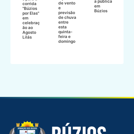
a pública
de vento
tr
corrida
em
e
p
go
"Búzios
Búzios
previsão
m
lga
por Elas"
de chuva
i
em
entre
ni
celebraç
esta
ão ao
quinta-
Agosto
feira e
ho
Lilás
domingo