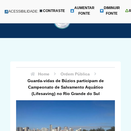
AUMENTAR
DIMINUIR
CONTRASTE
Menu
ACESSIBILIDADE:
FONTE
FONTE
Pular
para
o
conteúdo
Home
Ordem Pública
Guarda-vidas de Búzios participam de
Campeonato de Salvamento Aquático
(Lifesaving) no Rio Grande do Sul