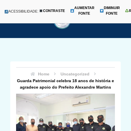
AUMENTAR
DIMINUIR
CONTRASTE
Menu
ACESSIBILIDADE:
FONTE
FONTE
Pular
para
o
conteúdo
Home
Uncategorized
Guarda Patrimonial celebra 18 anos de história e
agradece apoio do Prefeito Alexandre Martins