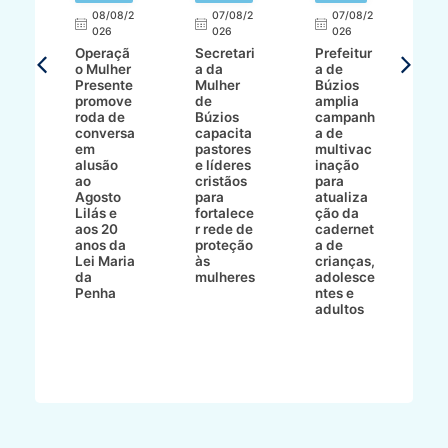
E
08/08/2
07/08/2
07/08/2
026
026
026
T
Operaçã
Secretari
Prefeitur
H
o Mulher
a da
a de
p
8/2
Presente
Mulher
Búzios
w
promove
de
amplia
p
roda de
Búzios
campanh
a
tur
conversa
capacita
a de
o 
em
pastores
multivac
t
alusão
e líderes
inação
t
ré-
ao
cristãos
para
l
çõe
Agosto
para
atualiza
d
a
Lilás e
fortalece
ção da
p
a
aos 20
r rede de
cadernet
pr
s
anos da
proteção
a de
n
s"
Lei Maria
às
crianças,
e
da
mulheres
adolesce
g
aç
Penha
ntes e
r
adultos
p
o
d
B