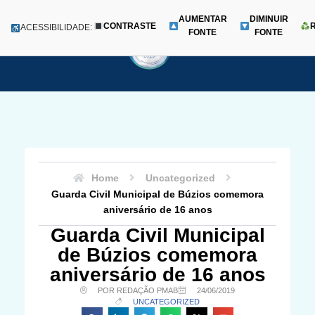
AUMENTAR
DIMINUIR
CONTRASTE
Menu
ACESSIBILIDADE:
FONTE
FONTE
Pular
para
o
conteúdo
Home
Uncategorized
Guarda Civil Municipal de Búzios comemora
aniversário de 16 anos
Guarda Civil Municipal
de Búzios comemora
aniversário de 16 anos
POR REDAÇÃO PMAB
24/06/2019
UNCATEGORIZED