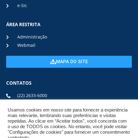
e-Sic
ÁREA RESTRITA
Administração
Webmail
MAPA DO SITE
CONTATOS
(22) 2633-6000
Usamos cookies em nosso site para fornecer a experiência
ENDEREÇO E HORÁRIO
mais relevante, lembrando suas preferências e visitas
repetidas. Ao clicar em “Aceitar todos”, você concorda com
o uso de TODOS os cookies. No entanto, você pode visitar
ESTRADA DA USINA, Nº 600 CENTRO, CEP: 28950-000
"Configurações de cookies" para fornecer um consentimento
DE SEGUNDA A SEXTA DE 08:00 ÀS 17:00
controlado.