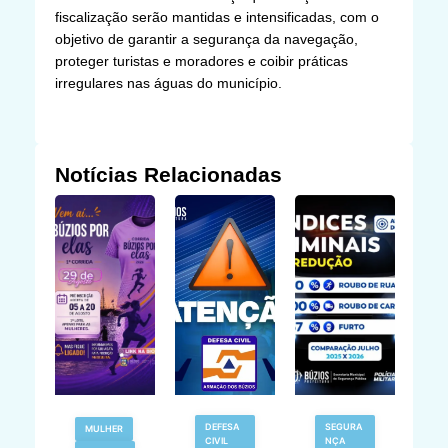
fiscalização serão mantidas e intensificadas, com o
objetivo de garantir a segurança da navegação,
proteger turistas e moradores e coibir práticas
irregulares nas águas do município.
Notícias Relacionadas
V
DEFESA
SEGURA
MULHER
N
CIVIL
NÇA