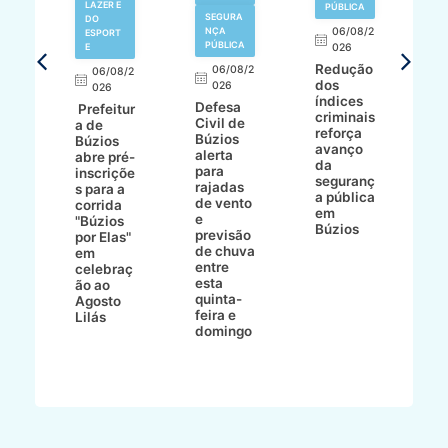
LAZER E
PÚBLICA
SEGURA
DO
,
NÇA
06/08/2
ESPORT
L
S
PÚBLICA
E
026
a
Redução
06/08/2
06/08/2
I
dos
026
8/2
026
p
índices
Defesa
p
Prefeitur
criminais
Civil de
s
a de
reforça
Búzios
c
ív
Búzios
avanço
alerta
a
abre pré-
da
para
s
:
inscriçõe
seguranç
rajadas
n
s para a
a pública
de vento
tr
corrida
em
e
p
go
"Búzios
Búzios
previsão
m
lga
por Elas"
de chuva
i
em
entre
ni
celebraç
esta
ão ao
quinta-
Agosto
feira e
ho
Lilás
domingo