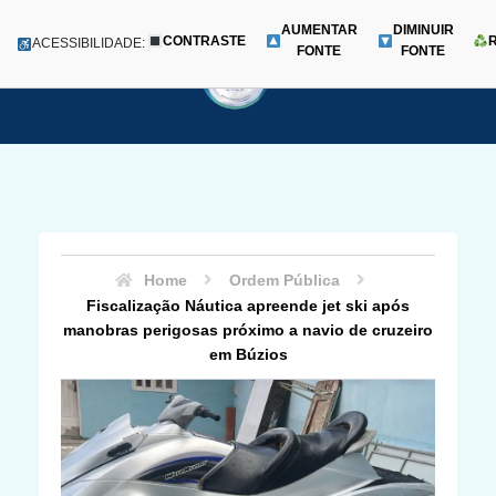
AUMENTAR
DIMINUIR
CONTRASTE
Menu
ACESSIBILIDADE:
FONTE
FONTE
Pular
para
o
conteúdo
Home
Ordem Pública
Fiscalização Náutica apreende jet ski após
manobras perigosas próximo a navio de cruzeiro
em Búzios