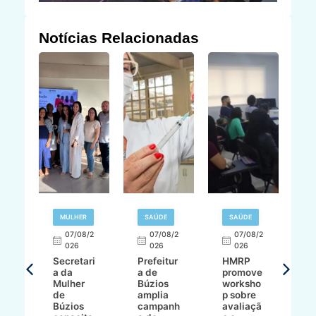
Notícias Relacionadas
MULHER
SAÚDE
SAÚDE
07/08/2
07/08/2
07/08/2
A
026
026
026
Secretari
Prefeitur
HMRP
A
a da
a de
promove
8/2
Mulher
Búzios
worksho
de
amplia
p sobre
a
Búzios
campanh
avaliaçã
B