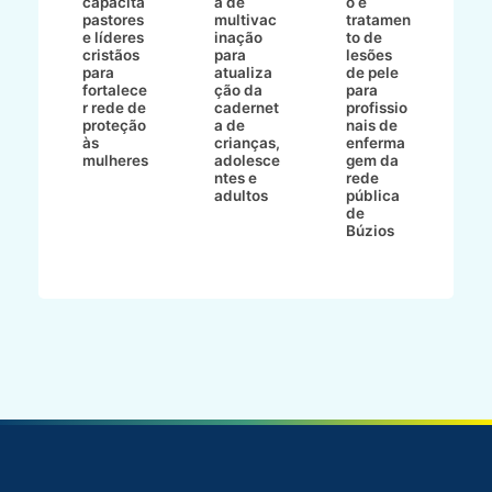
e
capacita
a de
o e
p
pastores
multivac
tratamen
O
e líderes
inação
to de
a
cristãos
para
lesões
E
s
para
atualiza
de pele
il
to
fortalece
ção da
para
c
r rede de
cadernet
profissio
pa
ão
proteção
a de
nais de
ç
va
às
crianças,
enferma
a
mulheres
adolesce
gem da
d
ntes e
rede
r
-
adultos
pública
p
de
m
go
Búzios
l