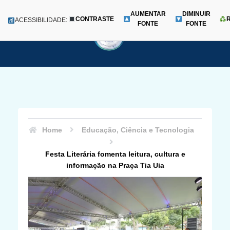
AUMENTAR
DIMINUIR
CONTRASTE
Menu
ACESSIBILIDADE:
FONTE
FONTE
Pular
para
o
conteúdo
Home
Educação, Ciência e Tecnologia
Festa Literária fomenta leitura, cultura e
informação na Praça Tia Uia