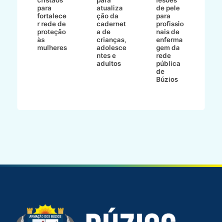
E
s
para
atualiza
de pele
il
to
fortalece
ção da
para
c
r rede de
cadernet
profissio
pa
ão
proteção
a de
nais de
ç
va
às
crianças,
enferma
a
mulheres
adolesce
gem da
d
ntes e
rede
r
-
adultos
pública
p
de
m
go
Búzios
l