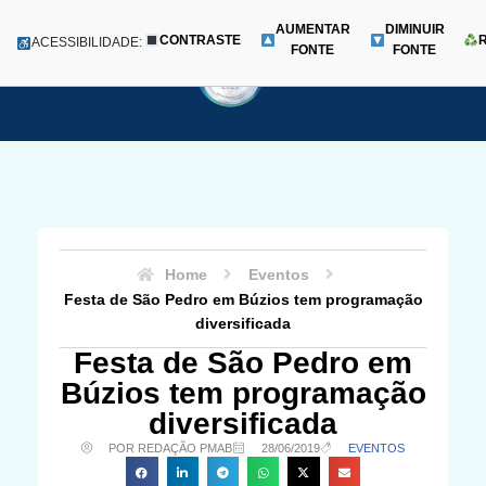
AUMENTAR
DIMINUIR
CONTRASTE
Menu
ACESSIBILIDADE:
FONTE
FONTE
Pular
para
o
conteúdo
Home
Eventos
Festa de São Pedro em Búzios tem programação
diversificada
Festa de São Pedro em
Búzios tem programação
diversificada
POR REDAÇÃO PMAB
28/06/2019
EVENTOS