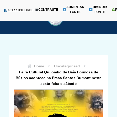
AUMENTAR
DIMINUIR
CONTRASTE
Menu
ACESSIBILIDADE:
FONTE
FONTE
Pular
para
o
conteúdo
Home
Uncategorized
Feira Cultural Quilombo de Baía Formosa de
Búzios acontece na Praça Santos Dumont nesta
sexta-feira e sábado