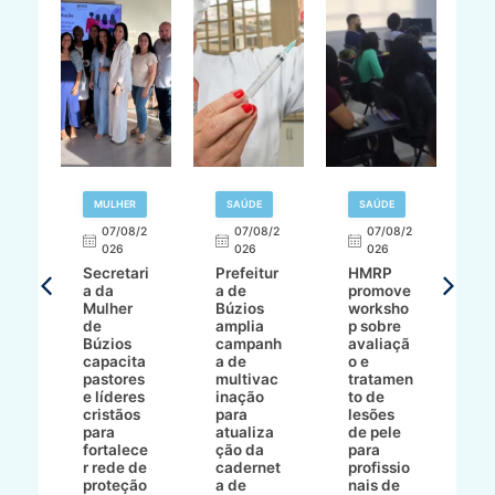
MULHER
SAÚDE
SAÚDE
07/08/2
07/08/2
07/08/2
A
026
026
026
Secretari
Prefeitur
HMRP
A
a da
a de
promove
8/2
Mulher
Búzios
worksho
de
amplia
p sobre
a
Búzios
campanh
avaliaçã
B
e
capacita
a de
o e
p
pastores
multivac
tratamen
O
e líderes
inação
to de
a
cristãos
para
lesões
E
s
para
atualiza
de pele
il
to
fortalece
ção da
para
c
r rede de
cadernet
profissio
pa
ão
proteção
a de
nais de
ç