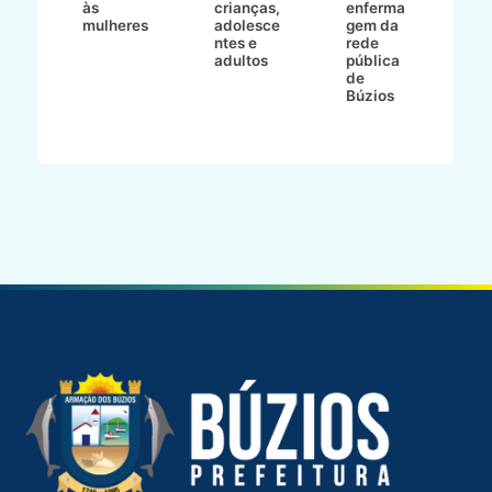
va
às
crianças,
enferma
a
mulheres
adolesce
gem da
d
ntes e
rede
r
-
adultos
pública
p
de
m
go
Búzios
l