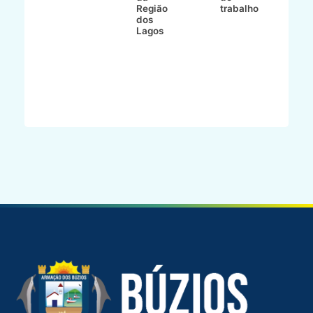
Região
trabalho
ca
dos
Lagos
ên
al
o