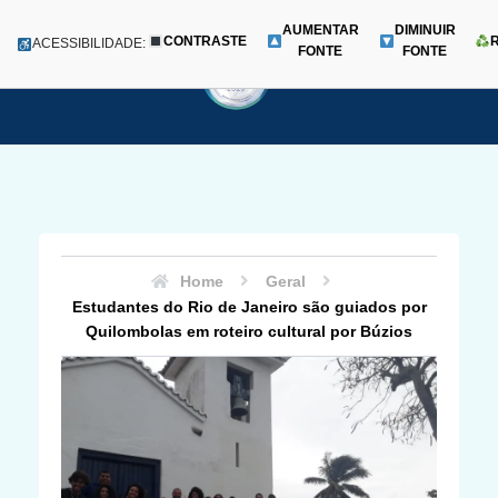
AUMENTAR
DIMINUIR
CONTRASTE
Menu
ACESSIBILIDADE:
FONTE
FONTE
Pular
para
o
conteúdo
Home
Geral
Estudantes do Rio de Janeiro são guiados por
Quilombolas em roteiro cultural por Búzios