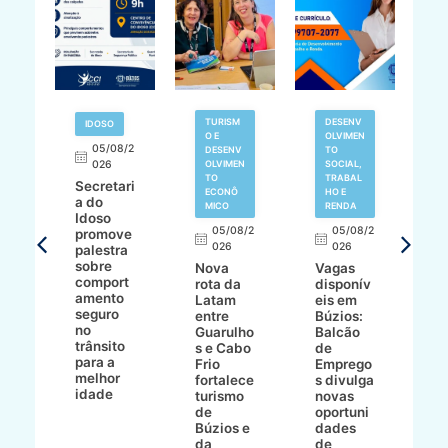
TURISM
DESENV
IDOSO
O E
OLVIMEN
05/08/2
V
DESENV
TO
N
026
OLVIMEN
SOCIAL,
TO
TRABAL
Secretari
H
ECONÔ
HO E
a do
M
MICO
RENDA
Idoso
l
8/2
05/08/2
05/08/2
promove
R
026
026
palestra
o
sobre
r
Nova
Vagas
comport
n
e
rota da
disponív
amento
e
o
Latam
eis em
seguro
e
entre
Búzios:
no
v
o
Guarulho
Balcão
trânsito
o
s e Cabo
de
para a
C
ro
Frio
Emprego
melhor
C
fortalece
s divulga
idade
io
turismo
novas
de
oportuni
m
Búzios e
dades
ão
da
de