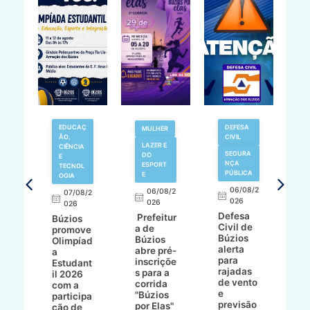
EDUCAÇ
DEFESA
MULHER
ÃO,
CIVIL
LAZER E
V
CIÊNCIA
SEGURA
DO
N
E
NÇA
ESPORT
TECNOL
PÚBLICA
E
OGIA
R
06/08/2
06/08/2
07/08/2
d
026
8/2
026
026
í
Defesa
Prefeitur
Búzios
c
Civil de
a de
promove
r
Búzios
a
Búzios
Olimpíad
a
alerta
abre pré-
a
d
para
inscriçõe
Estudant
s
rajadas
ho
s para a
il 2026
a
de vento
bo
corrida
com a
e
e
"Búzios
participa
B
previsão
ece
por Elas"
ção de