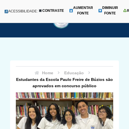
AUMENTAR
DIMINUIR
CONTRASTE
Menu
ACESSIBILIDADE:
FONTE
FONTE
Pular
para
o
conteúdo
Home
Educação
Estudantes da Escola Paulo Freire de Búzios são
aprovados em concurso público