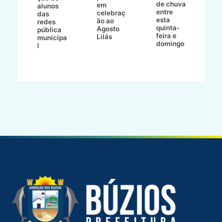
de chuva
o
em
alunos
entre
celebraç
das
esta
 e
ão ao
redes
quinta-
Agosto
pública
feira e
Lilás
municipa
domingo
l