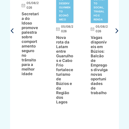
05/08/2
V
DESENV
TO
N
026
OLVIMEN
SOCIAL,
TO
TRABAL
Secretari
H
ECONÔ
HO E
a do
M
MICO
RENDA
Idoso
l
8/2
05/08/2
05/08/2
promove
R
026
026
palestra
o
sobre
r
Nova
Vagas
comport
n
e
rota da
disponív
amento
e
o
Latam
eis em
seguro
e
entre
Búzios:
no
v
o
Guarulho
Balcão
trânsito
o
s e Cabo
de
para a
C
ro
Frio
Emprego
melhor
C
fortalece
s divulga
idade
io
turismo
novas
de
oportuni
m
Búzios e
dades
ão
da
de
Região
trabalho
ca
dos
Lagos
ên
al
o