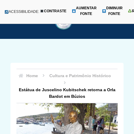
AUMENTAR
DIMINUIR
CONTRASTE
Menu
ACESSIBILIDADE:
FONTE
FONTE
Pular
para
o
conteúdo
Home
Cultura e Patrimônio Histórico
Estátua de Juscelino Kubitschek retorna a Orla
Bardot em Búzios