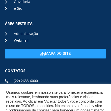
Ouvidoria
e-Sic
ÁREA RESTRITA
Administração
Webmail
MAPA DO SITE
CONTATOS
(22) 2633-6000
Usamos cookies em nosso site para fornecer a experiência
ENDEREÇO E HORÁRIO
mais relevante, lembrando suas preferências e visitas
repetidas. Ao clicar em “Aceitar todos”, você concorda com
o uso de TODOS os cookies. No entanto, você pode visitar
ESTRADA DA USINA, Nº 600 CENTRO, CEP: 28950-000
"Configurações de cookies" para fornecer um consentimento