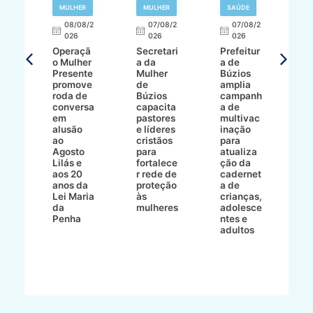
R
MULHER
MULHER
SAÚDE
E
08/08/2
07/08/2
07/08/2
026
026
026
T
Operaçã
Secretari
Prefeitur
H
o Mulher
a da
a de
p
8/2
Presente
Mulher
Búzios
w
promove
de
amplia
p
roda de
Búzios
campanh
a
tur
conversa
capacita
a de
o 
em
pastores
multivac
t
alusão
e líderes
inação
t
ré-
ao
cristãos
para
l
çõe
Agosto
para
atualiza
d
a
Lilás e
fortalece
ção da
p
a
aos 20
r rede de
cadernet
pr
s
anos da
proteção
a de
n
s"
Lei Maria
às
crianças,
e
da
mulheres
adolesce
g
aç
Penha
ntes e
r
adultos
p
o
d
B