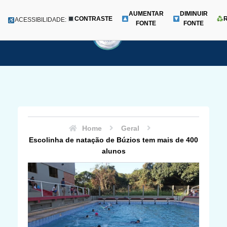
AUMENTAR
DIMINUIR
CONTRASTE
Menu
ACESSIBILIDADE:
FONTE
FONTE
Pular
para
o
conteúdo
Home
Geral
Escolinha de natação de Búzios tem mais de 400
alunos