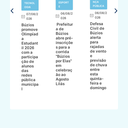
NÇA
ESPORT
TECNOL
PÚBLICA
E
OGIA
R
06/08/2
06/08/2
07/08/2
d
026
8/2
026
026
í
Defesa
Prefeitur
Búzios
c
Civil de
a de
promove
r
Búzios
a
Búzios
Olimpíad
a
alerta
abre pré-
a
d
para
inscriçõe
Estudant
s
rajadas
ho
s para a
il 2026
a
de vento
bo
corrida
com a
e
e
"Búzios
participa
B
previsão
ece
por Elas"
ção de
de chuva
o
em
alunos
entre
celebraç
das
esta
 e
ão ao
redes
quinta-
Agosto
pública
feira e
Lilás
municipa
domingo
l