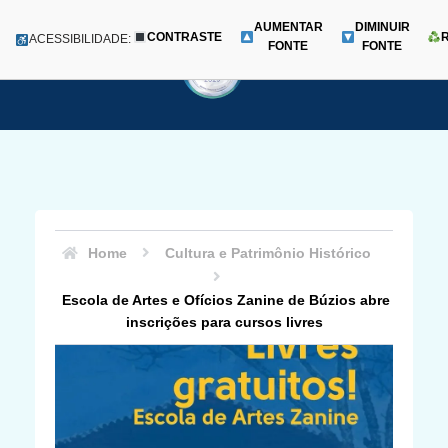
AUMENTAR
DIMINUIR
CONTRASTE
Menu
ACESSIBILIDADE:
FONTE
FONTE
Pular
para
o
conteúdo
Home
Cultura e Patrimônio Histórico
Escola de Artes e Ofícios Zanine de Búzios abre
inscrições para cursos livres