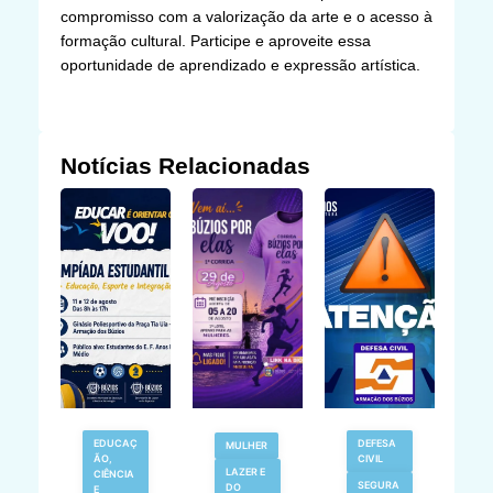
compromisso com a valorização da arte e o acesso à
formação cultural. Participe e aproveite essa
oportunidade de aprendizado e expressão artística.
Notícias Relacionadas
EDUCAÇ
DEFESA
MULHER
ÃO,
CIVIL
LAZER E
V
CIÊNCIA
SEGURA
DO
N
E