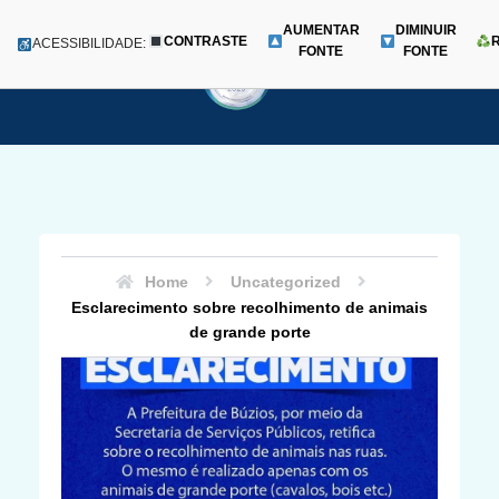
AUMENTAR
DIMINUIR
CONTRASTE
Menu
ACESSIBILIDADE:
FONTE
FONTE
Pular
para
o
conteúdo
Home
Uncategorized
Esclarecimento sobre recolhimento de animais
de grande porte