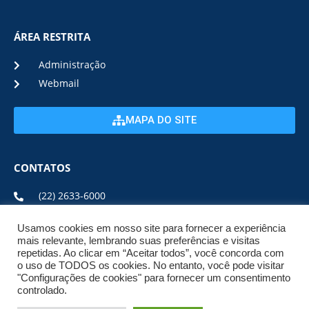
ÁREA RESTRITA
Administração
Webmail
MAPA DO SITE
CONTATOS
(22) 2633-6000
Usamos cookies em nosso site para fornecer a experiência
ENDEREÇO E HORÁRIO
mais relevante, lembrando suas preferências e visitas
repetidas. Ao clicar em “Aceitar todos”, você concorda com
o uso de TODOS os cookies. No entanto, você pode visitar
ESTRADA DA USINA, Nº 600 CENTRO, CEP: 28950-000
"Configurações de cookies" para fornecer um consentimento
DE SEGUNDA A SEXTA DE 08:00 ÀS 17:00
controlado.