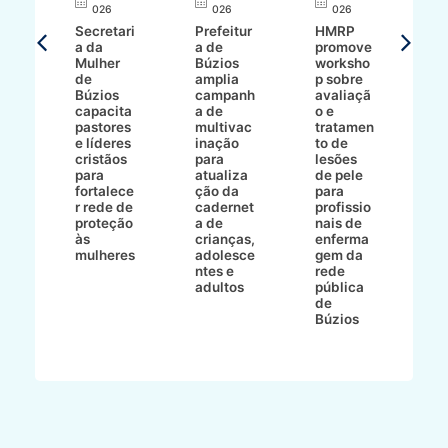
A
026
026
026
Secretari
Prefeitur
HMRP
A
a da
a de
promove
8/2
Mulher
Búzios
worksho
de
amplia
p sobre
a
Búzios
campanh
avaliaçã
B
e
capacita
a de
o e
p
pastores
multivac
tratamen
O
e líderes
inação
to de
a
cristãos
para
lesões
E
s
para
atualiza
de pele
il
to
fortalece
ção da
para
c
r rede de
cadernet
profissio
pa
ão
proteção
a de
nais de
ç
va
às
crianças,
enferma
a
mulheres
adolesce
gem da
d
ntes e
rede
r
-
adultos
pública
p
de
m
go
Búzios
l