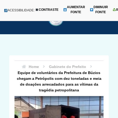
AUMENTAR
DIMINUIR
CONTRASTE
Menu
ACESSIBILIDADE:
FONTE
FONTE
Pular
para
o
conteúdo
Home
Gabinete do Prefeito
Equipe de voluntários da Prefeitura de Búzios
chegam a Petrópolis com dez toneladas e meia
de doações arrecadados para as vítimas da
tragédia petropolitana