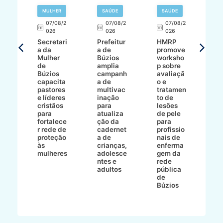
MULHER
SAÚDE
SAÚDE
07/08/2
07/08/2
07/08/2
A
026
026
026
Secretari
Prefeitur
HMRP
A
a da
a de
promove
8/2
Mulher
Búzios
worksho
de
amplia
p sobre
a
Búzios
campanh
avaliaçã
B
e
capacita
a de
o e
p
pastores
multivac
tratamen
O
e líderes
inação
to de
a
cristãos
para
lesões
E
s
para
atualiza
de pele
il
to
fortalece
ção da
para
c
r rede de
cadernet
profissio
pa
ão
proteção
a de
nais de
ç
va
às
crianças,
enferma
a
mulheres
adolesce
gem da
d
ntes e
rede
r
-
adultos
pública
p
de
m
go
Búzios
l