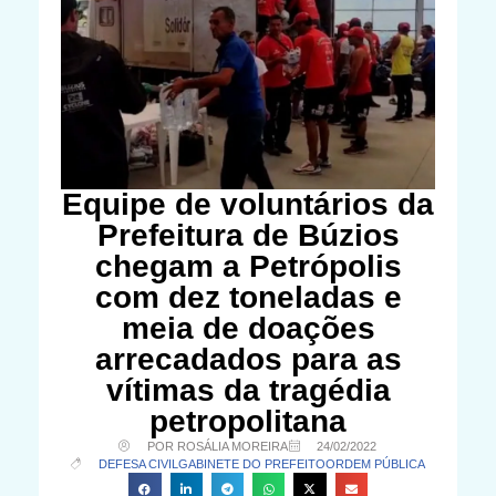
Equipe de voluntários da
Prefeitura de Búzios
chegam a Petrópolis
com dez toneladas e
meia de doações
arrecadados para as
vítimas da tragédia
petropolitana
POR ROSÁLIA MOREIRA
24/02/2022
DEFESA CIVIL
GABINETE DO PREFEITO
ORDEM PÚBLICA