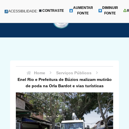
AUMENTAR
DIMINUIR
CONTRASTE
Menu
ACESSIBILIDADE:
FONTE
FONTE
Pular
para
o
conteúdo
Home
Serviços Públicos
Enel Rio e Prefeitura de Búzios realizam mutirão
de poda na Orla Bardot e vias turísticas