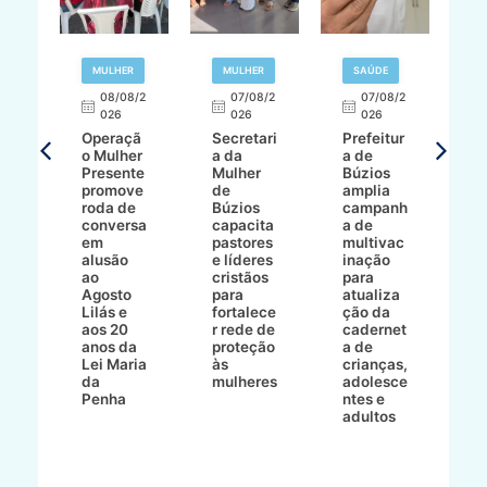
R
MULHER
MULHER
SAÚDE
E
08/08/2
07/08/2
07/08/2
026
026
026
T
Operaçã
Secretari
Prefeitur
H
o Mulher
a da
a de
p
8/2
Presente
Mulher
Búzios
w
promove
de
amplia
p
roda de
Búzios
campanh
a
tur
conversa
capacita
a de
o 
em
pastores
multivac
t
alusão
e líderes
inação
t
ré-
ao
cristãos
para
l
çõe
Agosto
para
atualiza
d
a
Lilás e
fortalece
ção da
p
a
aos 20
r rede de
cadernet
pr
s
anos da
proteção
a de
n
s"
Lei Maria
às
crianças,
e
da
mulheres
adolesce
g
aç
Penha
ntes e
r
adultos
p
o
d
B