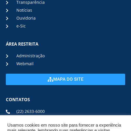
Transparência
Notícias
Ouvidoria
e-Sic
ÁREA RESTRITA
Administração
Webmail
MAPA DO SITE
CONTATOS
(22) 2633-6000
Usamos cookies em nosso site para fornecer a experiência
ENDEREÇO E HORÁRIO
mais relevante, lembrando suas preferências e visitas