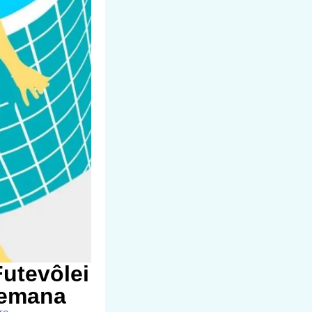
utevôlei
semana