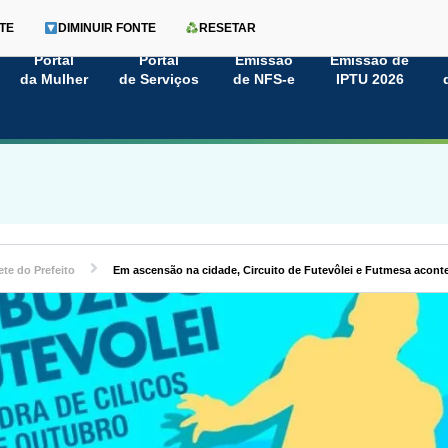
TE
DIMINUIR FONTE
RESETAR
Portal
Portal
Emissão
Emissão de
da Mulher
de Serviços
de NFS-e
IPTU 2026
te do Prefeito
Em ascensão na cidade, Circuito de Futevôlei e Futmesa acont