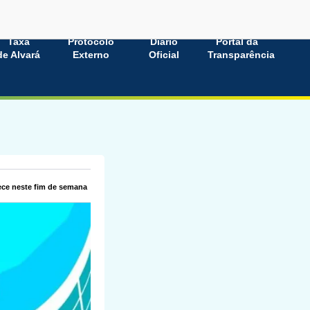
Taxa
Protocolo
Diário
Portal da
de Alvará
Externo
Oficial
Transparência
ece neste fim de semana