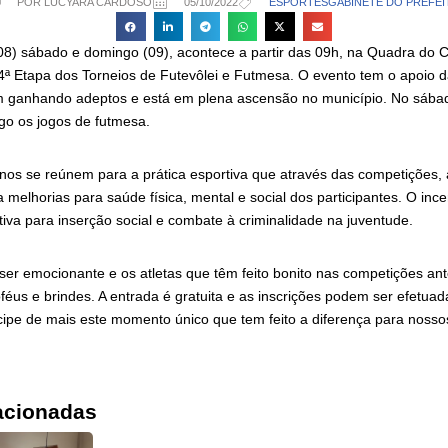
POR LUCYARA CARDOSO
05/10/2022
ESPORTES
GABINETE DO PREFEI
8) sábado e domingo (09), acontece a partir das 09h, na Quadra do Cil
4ª Etapa dos Torneios de Futevôlei e Futmesa. O evento tem o apoio da
m ganhando adeptos e está em plena ascensão no município. No sába
go os jogos de futmesa.
anos se reúnem para a prática esportiva que através das competições
a melhorias para saúde física, mental e social dos participantes. O ince
tiva para inserção social e combate à criminalidade na juventude.
ser emocionante e os atletas que têm feito bonito nas competições ant
éus e brindes. A entrada é gratuita e as inscrições podem ser efetuad
cipe de mais este momento único que tem feito a diferença para nosso
acionadas