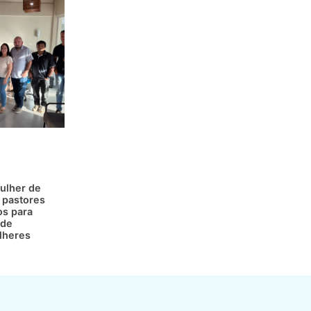
ulher de
 pastores
os para
 de
lheres