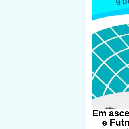
Em ascen
e Fut