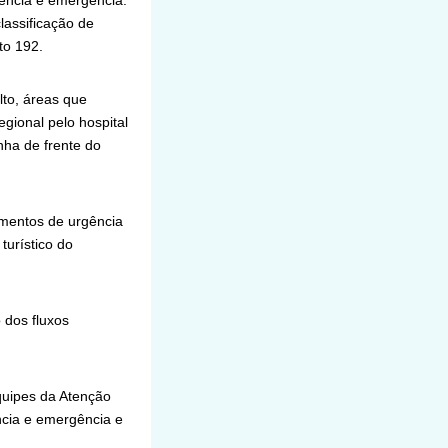
gência e emergência.
lassificação de
to 192.
lto, áreas que
gional pelo hospital
nha de frente do
mentos de urgência
turístico do
 dos fluxos
quipes da Atenção
ência e emergência e