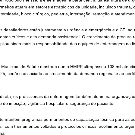
al Rodolpho Perissé, a enfermagem é parte central da estrutura de ur
meiros atuam em setores estratégicos da unidade, incluindo trauma, c
aternidade, bloco cirúrgico, pediatria, internação, remoção e atendimen
is desafiadores estão justamente a urgência e emergência e o CTI adu
tos críticos e alta demanda assistencial. O crescimento da procura re
pliou ainda mais a responsabilidade das equipes de enfermagem na li
a Municipal de Saúde mostram que o HMRP ultrapassou 108 mil atendi
5, cenário associado ao crescimento da demanda regional e ao perfil 
 direta, os profissionais da enfermagem também atuam na organização
le de infecção, vigilância hospitalar e segurança do paciente.
úde mantém programas permanentes de capacitação técnica para as e
al, com treinamentos voltados a protocolos clínicos, acolhimento, urg
nal.