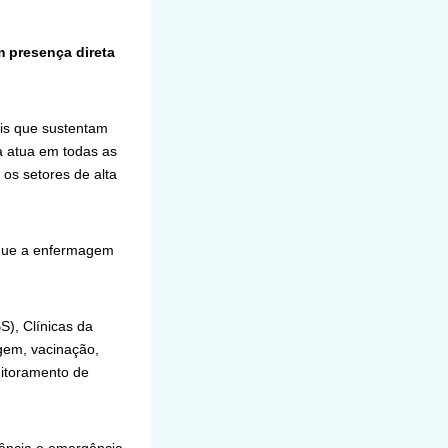
m presença direta
ais que sustentam
a atua em todas as
os setores de alta
 que a enfermagem
S), Clínicas da
gem, vacinação,
nitoramento de