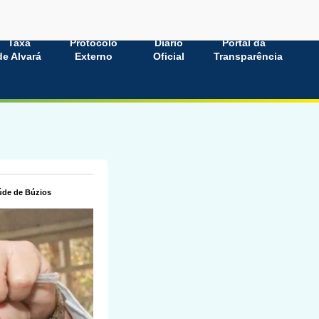
Taxa
Protocolo
Diário
Portal da
de Alvará
Externo
Oficial
Transparência
aúde de Búzios