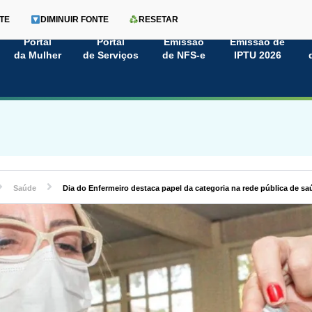
TE
DIMINUIR FONTE
RESETAR
Portal
Portal
Emissão
Emissão de
da Mulher
de Serviços
de NFS-e
IPTU 2026
Saúde
Dia do Enfermeiro destaca papel da categoria na rede pública de s