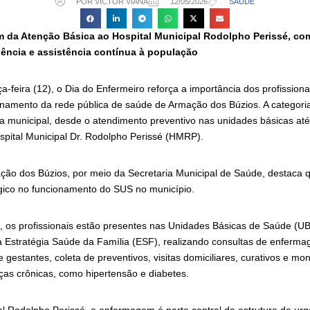
POR VICTOR VIANA
12/05/2026
SAÚDE
m da Atenção Básica ao Hospital Municipal Rodolpho Perissé, co
ência e assistência contínua à população
a-feira (12), o Dia do Enfermeiro reforça a importância dos profission
onamento da rede pública de saúde de Armação dos Búzios. A categori
a municipal, desde o atendimento preventivo nas unidades básicas até 
pital Municipal Dr. Rodolpho Perissé (HMRP).
ação dos Búzios, por meio da Secretaria Municipal de Saúde, destaca
gico no funcionamento do SUS no município.
, os profissionais estão presentes nas Unidades Básicas de Saúde (UB
a Estratégia Saúde da Família (ESF), realizando consultas de enferma
estantes, coleta de preventivos, visitas domiciliares, curativos e mo
as crônicas, como hipertensão e diabetes.