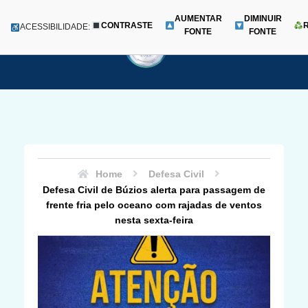
AUMENTAR
DIMINUIR
CONTRASTE
Menu
ACESSIBILIDADE:
FONTE
FONTE
Pular
para
o
conteúdo
Home
Defesa Civil
Defesa Civil de Búzios alerta para passagem de
frente fria pelo oceano com rajadas de ventos
nesta sexta-feira