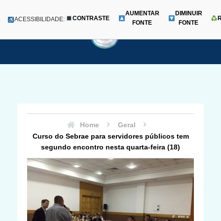
AUMENTAR
DIMINUIR
CONTRASTE
Menu
ACESSIBILIDADE:
FONTE
FONTE
Pular
para
o
conteúdo
Home
Geral
Curso do Sebrae para servidores públicos tem
segundo encontro nesta quarta-feira (18)