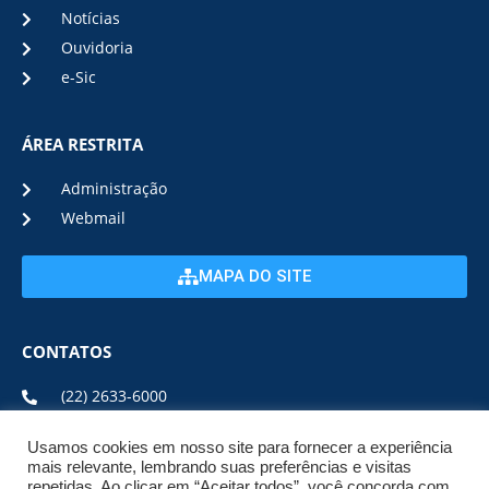
Notícias
Ouvidoria
e-Sic
ÁREA RESTRITA
Administração
Webmail
MAPA DO SITE
CONTATOS
(22) 2633-6000
Usamos cookies em nosso site para fornecer a experiência
ENDEREÇO E HORÁRIO
mais relevante, lembrando suas preferências e visitas
repetidas. Ao clicar em “Aceitar todos”, você concorda com