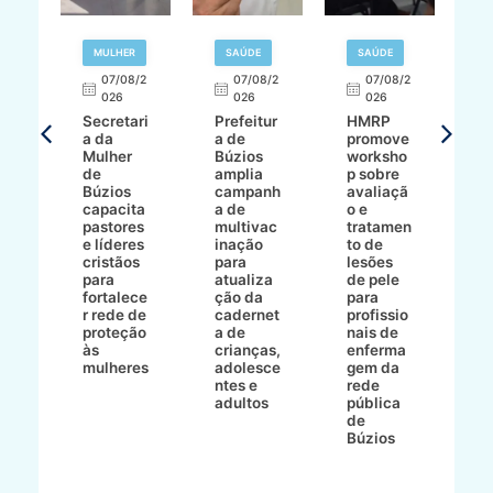
MULHER
SAÚDE
SAÚDE
07/08/2
07/08/2
07/08/2
A
026
026
026
Secretari
Prefeitur
HMRP
A
a da
a de
promove
8/2
Mulher
Búzios
worksho
de
amplia
p sobre
a
Búzios
campanh
avaliaçã
B
e
capacita
a de
o e
p
pastores
multivac
tratamen
O
e líderes
inação
to de
a
cristãos
para
lesões
E
s
para
atualiza
de pele
il
to
fortalece
ção da
para
c
r rede de
cadernet
profissio
pa
ão
proteção
a de
nais de
ç
va
às
crianças,
enferma
a
mulheres
adolesce
gem da
d
ntes e
rede
r
-
adultos
pública
p
de
m
go
Búzios
l