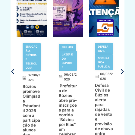
EDUCAÇ
DEFESA
MULHER
ÃO,
CIVIL
LAZER E
V
CIÊNCIA
SEGURA
DO
N
E
NÇA
ESPORT
TECNOL
PÚBLICA
E
OGIA
R
06/08/2
06/08/2
07/08/2
d
026
8/2
026
026
í
Defesa
Prefeitur
Búzios
c
Civil de
a de
promove
r
Búzios
a
Búzios
Olimpíad
a
alerta
abre pré-
a
d
para
inscriçõe
Estudant
s
rajadas
ho
s para a
il 2026
a
de vento
bo
corrida
com a
e
e
"Búzios
participa
B
previsão
ece
por Elas"
ção de
de chuva
o
em
alunos
entre
celebraç
das