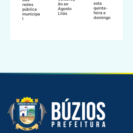
esta
 e
ão ao
redes
quinta-
Agosto
pública
feira e
Lilás
municipa
domingo
l