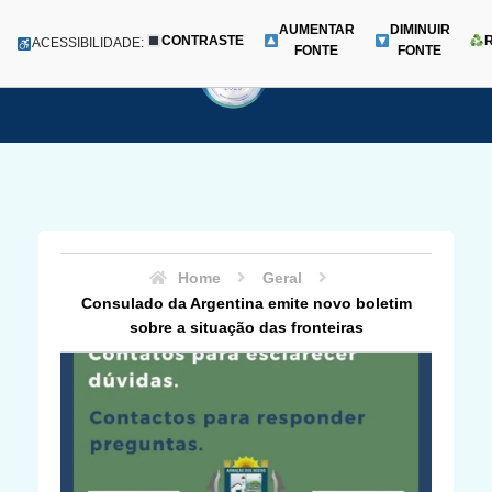
AUMENTAR
DIMINUIR
CONTRASTE
Menu
ACESSIBILIDADE:
FONTE
FONTE
Pular
para
o
conteúdo
Home
Geral
Consulado da Argentina emite novo boletim
sobre a situação das fronteiras