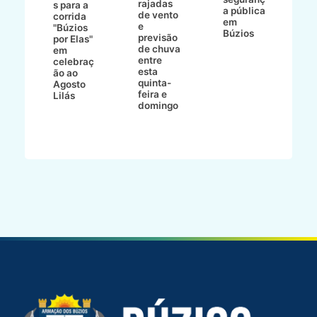
rajadas
n
s para a
a pública
de vento
tr
corrida
em
e
p
go
"Búzios
Búzios
previsão
m
lga
por Elas"
de chuva
i
em
entre
ni
celebraç
esta
ão ao
quinta-
Agosto
feira e
ho
Lilás
domingo