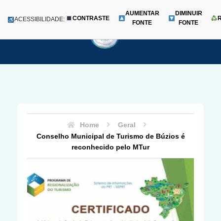
AUMENTAR
DIMINUIR
CONTRASTE
Menu
ACESSIBILIDADE:
FONTE
FONTE
Pular
para
o
conteúdo
Home
Geral
Conselho Municipal de Turismo de Búzios é
reconhecido pelo MTur