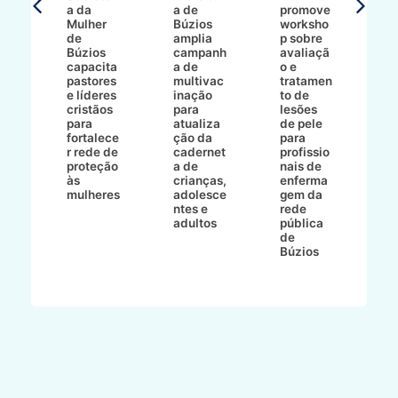
a da
a de
promove
8/2
Mulher
Búzios
worksho
de
amplia
p sobre
a
Búzios
campanh
avaliaçã
B
e
capacita
a de
o e
p
pastores
multivac
tratamen
O
e líderes
inação
to de
a
cristãos
para
lesões
E
s
para
atualiza
de pele
il
to
fortalece
ção da
para
c
r rede de
cadernet
profissio
pa
ão
proteção
a de
nais de
ç
va
às
crianças,
enferma
a
mulheres
adolesce
gem da
d
ntes e
rede
r
-
adultos
pública
p
de
m
go
Búzios
l