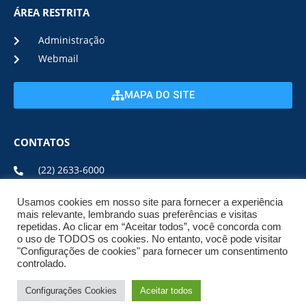
ÁREA RESTRITA
Administração
Webmail
MAPA DO SITE
CONTATOS
(22) 2633-6000
Usamos cookies em nosso site para fornecer a experiência
ENDEREÇO E HORÁRIO
mais relevante, lembrando suas preferências e visitas
repetidas. Ao clicar em “Aceitar todos”, você concorda com
o uso de TODOS os cookies. No entanto, você pode visitar
ESTRADA DA USINA, Nº 600 CENTRO, CEP: 28950-000
"Configurações de cookies" para fornecer um consentimento
DE SEGUNDA A SEXTA DE 08:00 ÀS 17:00
controlado.
Configurações Cookies
Aceitar todos
© 2026 NPI BRASIL. TODOS OS DIREITOS
RESERVADOS.