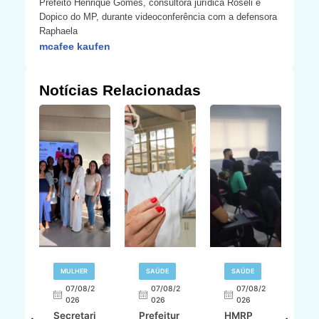
Prefeito Henrique Gomes, consultora jurídica Roseli e
Dopico do MP, durante videoconferência com a defensora
Raphaela
mcafee kaufen
Notícias Relacionadas
MULHER
SAÚDE
SAÚDE
07/08/2
07/08/2
07/08/2
A
026
026
026
Secretari
Prefeitur
HMRP
A