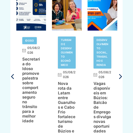
TURISM
DESENV
IDOSO
O E
OLVIMEN
05/08/2
V
DESENV
TO
N
026
OLVIMEN
SOCIAL,
TO
TRABAL
Secretari
H
ECONÔ
HO E
a do
M
MICO
RENDA
Idoso
l
8/2
05/08/2
05/08/2
promove
R
026
026
palestra
o
sobre
r
Nova
Vagas
comport
n
e
rota da
disponív
amento
e
o
Latam
eis em
seguro
e
entre
Búzios:
no
v
o
Guarulho
Balcão
trânsito
o
s e Cabo
de
para a
C
ro
Frio
Emprego
melhor
C
fortalece
s divulga
idade
io
turismo
novas
de
oportuni
m
Búzios e
dades