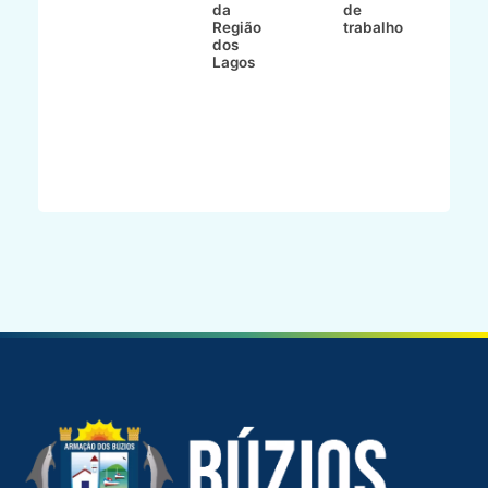
ão
da
de
Região
trabalho
ca
dos
Lagos
ên
al
o