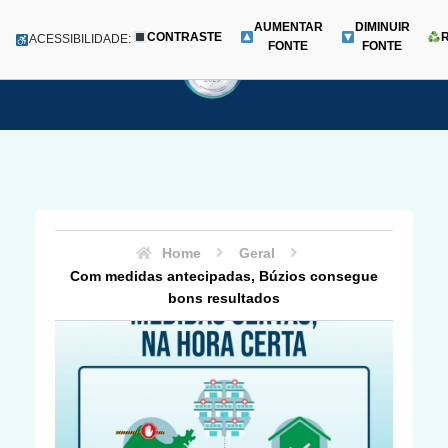
AUMENTAR
DIMINUIR
CONTRASTE
Menu
ACESSIBILIDADE:
FONTE
FONTE
Pular
para
o
conteúdo
Home
Geral
Com medidas antecipadas, Búzios consegue
bons resultados