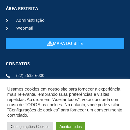
ÁREA RESTRITA
Administração
Webmail
MAPA DO SITE
CONTATOS
(22) 2633-6000
Usamos cookies em nosso site para fornecer a experiência
ENDEREÇO E HORÁRIO
mais relevante, lembrando suas preferências e visitas
repetidas. Ao clicar em “Aceitar todos”, você concorda com
o uso de TODOS os cookies. No entanto, você pode visitar
ESTRADA DA USINA, Nº 600 CENTRO, CEP: 28950-000
"Configurações de cookies" para fornecer um consentimento
DE SEGUNDA A SEXTA DE 08:00 ÀS 17:00
controlado.
Configurações Cookies
Aceitar todos