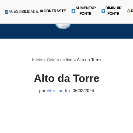
AUMENTAR
DIMINUIR
CONTRASTE
Menu
ACESSIBILIDADE:
FONTE
FONTE
Pular
para
o
conteúdo
Início
»
Coleta de lixo
»
Alto da Torre
Alto da Torre
por
Vitor Landi
06/02/2024