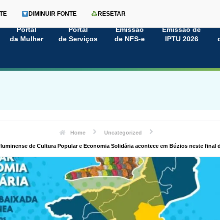
TE
DIMINUIR FONTE
RESETAR
Portal
Portal
Emissão
Emissão de
da Mulher
de Serviços
de NFS-e
IPTU 2026
Home
Uncategorized
Fluminense de Cultura Popular e Economia Solidária acontece em Búzios neste final