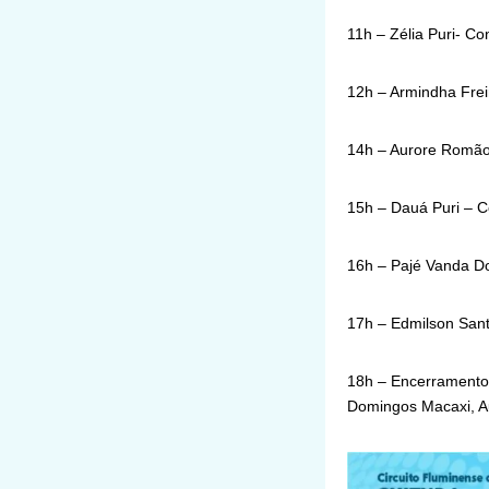
11h – Zélia Puri- Co
12h – Armindha Freir
14h – Aurore Romão 
15h – Dauá Puri – C
16h – Pajé Vanda D
17h – Edmilson Sant
18h – Encerramento:
Domingos Macaxi, Au