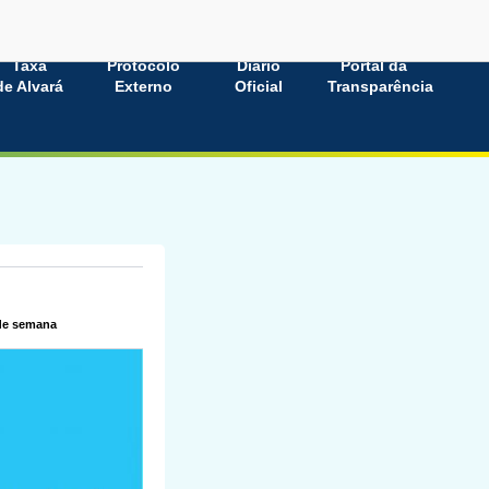
Taxa
Protocolo
Diário
Portal da
de Alvará
Externo
Oficial
Transparência
 de semana