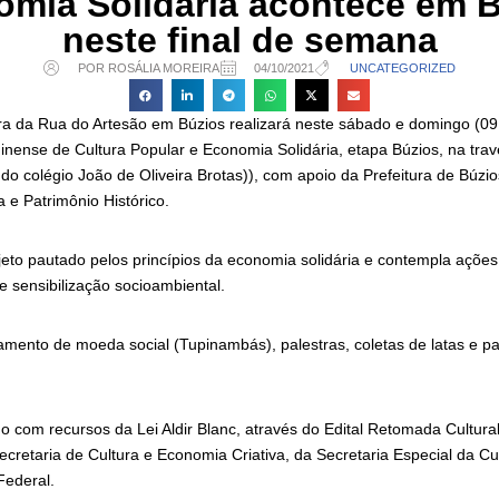
mia Solidária acontece em 
neste final de semana
POR ROSÁLIA MOREIRA
04/10/2021
UNCATEGORIZED
ra da Rua do Artesão em Búzios realizará neste sábado e domingo (09
inense de Cultura Popular e Economia Solidária, etapa Búzios, na tra
o colégio João de Oliveira Brotas)), com apoio da Prefeitura de Búzio
a e Patrimônio Histórico.
eto pautado pelos princípios da economia solidária e contempla ações
de sensibilização socioambiental.
mento de moeda social (Tupinambás), palestras, coletas de latas e p
do com recursos da Lei Aldir Blanc, através do Edital Retomada Cultur
ecretaria de Cultura e Economia Criativa, da Secretaria Especial da Cul
Federal.