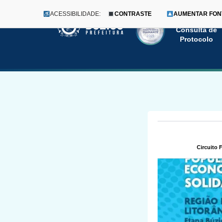
ACESSIBILIDADE:
CONTRASTE
AUMENTAR FON
Menu
Pular
Consulta de
Protocolo
para
o
conteúdo
Circuito 