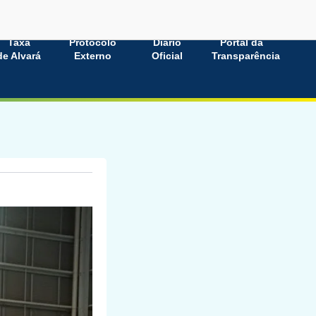
Taxa
Protocolo
Diário
Portal da
de Alvará
Externo
Oficial
Transparência