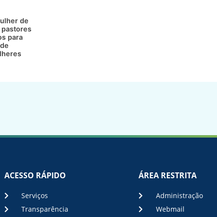
ulher de
 pastores
os para
 de
lheres
ACESSO RÁPIDO
ÁREA RESTRITA
Serviços
Administração
Transparência
Webmail