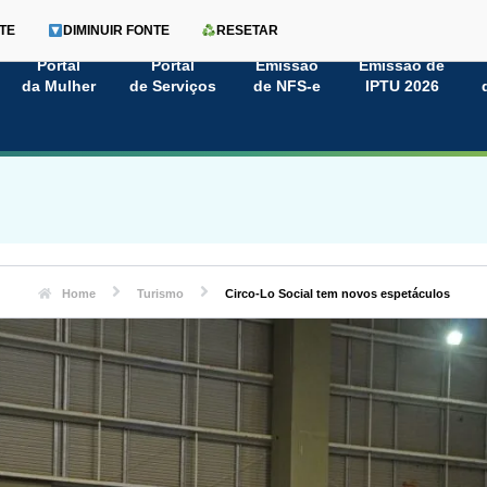
TE
DIMINUIR FONTE
RESETAR
Portal
Portal
Emissão
Emissão de
da Mulher
de Serviços
de NFS-e
IPTU 2026
Home
Turismo
Circo-Lo Social tem novos espetáculos