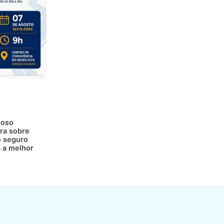
doso
ra sobre
 seguro
a a melhor