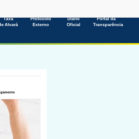
Taxa
Protocolo
Diário
Portal da
de Alvará
Externo
Oficial
Transparência
ongamento