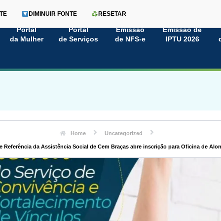
TE
DIMINUIR FONTE
RESETAR
Portal
Portal
Emissão
Emissão de
da Mulher
de Serviços
de NFS-e
IPTU 2026
Home
Uncategorized
e Referência da Assistência Social de Cem Braças abre inscrição para Oficina de Al