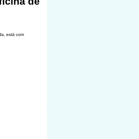
icina de
da, está com