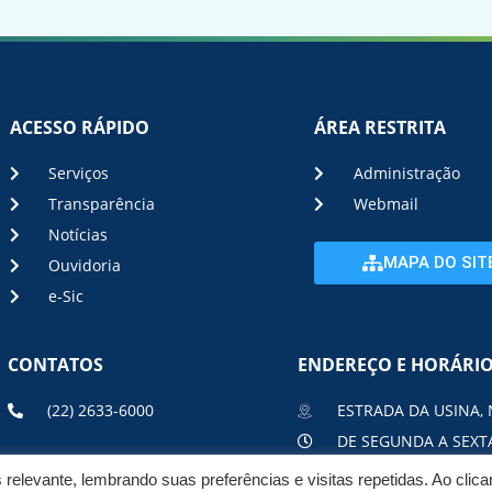
ACESSO RÁPIDO
ÁREA RESTRITA
Serviços
Administração
Transparência
Webmail
Notícias
MAPA DO SIT
Ouvidoria
e-Sic
CONTATOS
ENDEREÇO E HORÁRI
(22) 2633-6000
ESTRADA DA USINA, 
DE SEGUNDA A SEXTA
elevante, lembrando suas preferências e visitas repetidas. Ao clic