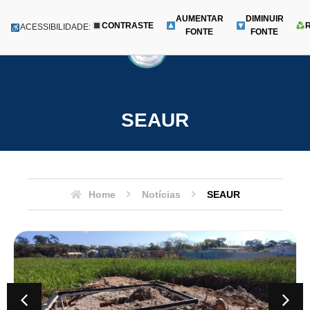
AUMENTAR
DIMINUIR
CONTRASTE
Menu
ACESSIBILIDADE:
FONTE
FONTE
Pular
para
o
conteúdo
SEAUR
Home
Notícias
SEAUR