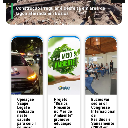
Construção irregular é desfeita em área de
lagoa aterrada em Búzios
Operação
Projeto
Búzios vai
Scape
“Búzios
sediar o II
Legal é
Presente
Congresso
realizada
no Mês do
Internacional
neste
Ambiente”
de
sábado
promove
Resíduos e
para coibir
educação
Saneamento
poluição
e
(CIRS) em