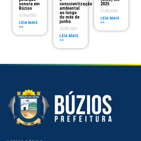
sonora em
conscientização
2025
Búzios
ambiental
21/05/2025
ao longo
02/06/2025
do mês de
LEIA MAIS
junho
>>
LEIA MAIS
>>
23/05/2025
LEIA MAIS
>>