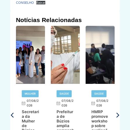
CONSELHO
Baixar
Notícias Relacionadas
MULHER
SAÚDE
SAÚDE
07/08/2
07/08/2
07/08/2
A
026
026
026
Secretari
Prefeitur
HMRP
A
a da
a de
promove
8/2
Mulher
Búzios
worksho
de
amplia
p sobre