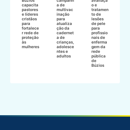
a
Búzios
campanh
avaliaçã
B
e
capacita
a de
o e
p
pastores
multivac
tratamen
O
e líderes
inação
to de
a
cristãos
para
lesões
E
s
para
atualiza
de pele
il
to
fortalece
ção da
para
c
r rede de
cadernet
profissio
pa
ão
proteção
a de
nais de
ç
va
às
crianças,
enferma
a
mulheres
adolesce
gem da
d
ntes e
rede
r
-
adultos
pública
p
de
m
go
Búzios
l