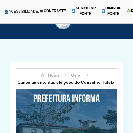
AUMENTAR
DIMINUIR
CONTRASTE
Menu
ACESSIBILIDADE:
FONTE
FONTE
Pular
para
o
conteúdo
Home
Geral
Cancelamento das eleições do Conselho Tutelar