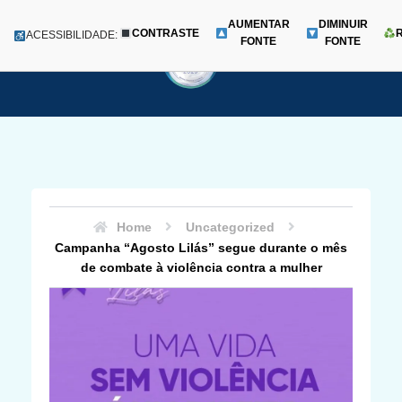
AUMENTAR
DIMINUIR
CONTRASTE
Menu
ACESSIBILIDADE:
FONTE
FONTE
Pular
para
o
conteúdo
Home
Uncategorized
Campanha “Agosto Lilás” segue durante o mês
de combate à violência contra a mulher