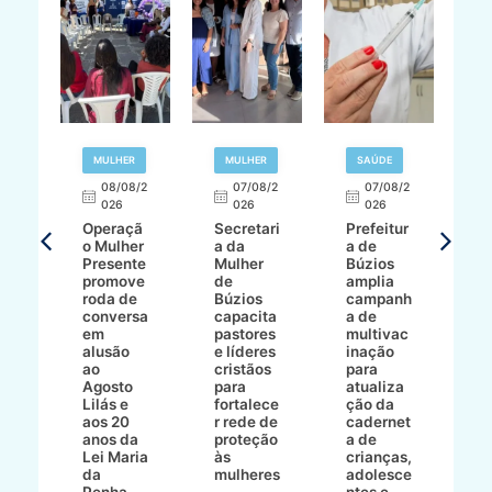
R
MULHER
MULHER
SAÚDE
E
08/08/2
07/08/2
07/08/2
026
026
026
T
Operaçã
Secretari
Prefeitur
H
o Mulher
a da
a de
p
8/2
Presente
Mulher
Búzios
w
promove
de
amplia
p
roda de
Búzios
campanh
a
tur
conversa
capacita
a de
o 
em
pastores
multivac
t
alusão
e líderes
inação
t
ré-
ao
cristãos
para
l
çõe
Agosto
para
atualiza
d
a
Lilás e
fortalece
ção da
p
a
aos 20
r rede de
cadernet
pr
s
anos da
proteção
a de
n
s"
Lei Maria
às
crianças,
e
da
mulheres
adolesce
g
aç
Penha
ntes e
r