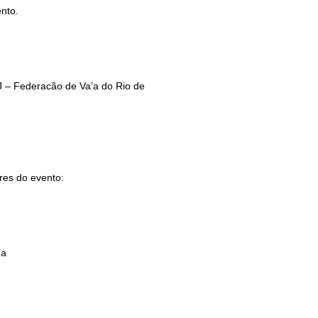
ento.
 – Federacão de Va’a do Rio de
res do evento:
’a