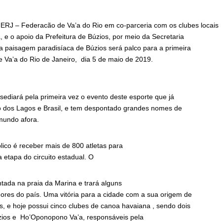
RJ – Federacão de Va’a do Rio em co-parceria com os clubes locais 
e o apoio da Prefeitura de Búzios, por meio da Secretaria
 a paisagem paradisíaca de Búzios será palco para a primeira
e Va’a do Rio de Janeiro, dia 5 de maio de 2019.
sediará pela primeira vez o evento deste esporte que já
ão dos Lagos e Brasil, e tem despontado grandes nomes de
 mundo afora.
lico é receber mais de 800 atletas para
a etapa do circuito estadual. O
tada na praia da Marina e trará alguns
res do país. Uma vitória para a cidade com a sua origem de
s, e hoje possui cinco clubes de canoa havaiana , sendo dois
zios e Ho’Oponopono Va’a, responsáveis pela