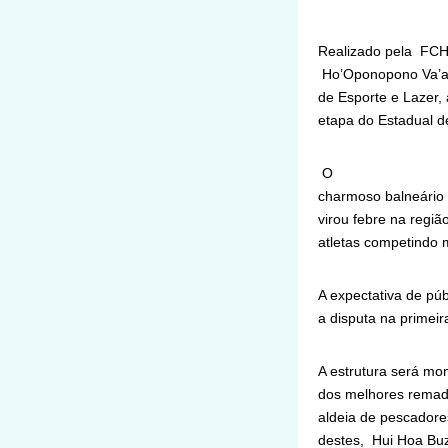
Realizado pela FCHE
Ho’Oponopono Va’a, 
de Esporte e Lazer,
etapa do Estadual d
O
charmoso balneário 
virou febre na regi
atletas competindo
A expectativa de púb
a disputa na primeir
A estrutura será mon
dos melhores remado
aldeia de pescadore
destes, Hui Hoa Bu