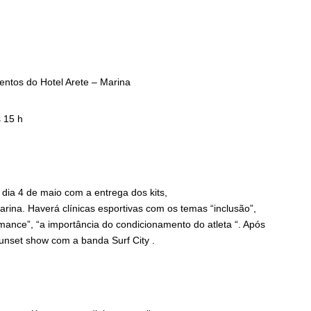
entos do Hotel Arete – Marina
s 15 h
o dia 4 de maio com a entrega dos kits,
arina. Haverá clínicas esportivas com os temas “inclusão”,
mance”, “a importância do condicionamento do atleta “. Após
sunset show com a banda Surf City .