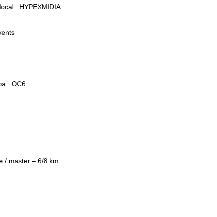
 local : HYPEXMIDIA
vents
pa : OC6
m
te / master – 6/8 km