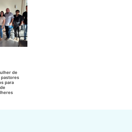
ulher de
 pastores
os para
 de
lheres