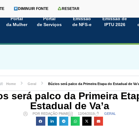
TE
DIMINUIR FONTE
RESETAR
Portal
Portal
Emissão
Emissão de
da Mulher
de Serviços
de NFS-e
IPTU 2026
Home
Geral
Búzios será palco da Primeira Etapa do Estadual de Va’
os será palco da Primeira Eta
Estadual de Va’a
POR REDAÇÃO PMAB
12/04/2019
GERAL