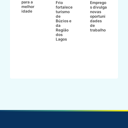
para a
C
ro
Frio
Emprego
melhor
C
fortalece
s divulga
idade
io
turismo
novas
de
oportuni
m
Búzios e
dades
ão
da
de
Região
trabalho
ca
dos
Lagos
ên
al
o