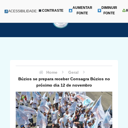
AUMENTAR
DIMINUIR
CONTRASTE
Menu
ACESSIBILIDADE:
FONTE
FONTE
Pular
para
o
conteúdo
Home
Geral
Búzios se prepara receber Consagra Búzios no
próximo dia 12 de novembro