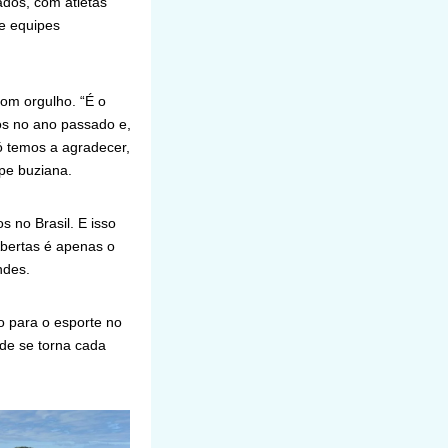
ados, com atletas
e equipes
om orgulho. “É o
s no ano passado e,
ó temos a agradecer,
pe buziana.
 no Brasil. E isso
Abertas é apenas o
ndes.
 para o esporte no
ade se torna cada