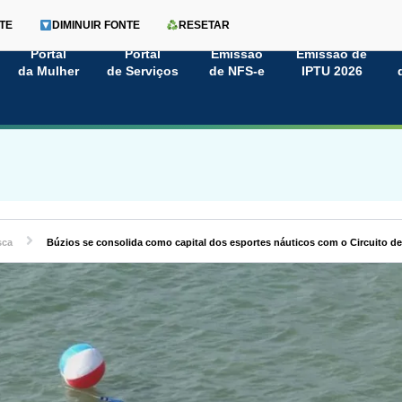
TE
DIMINUIR FONTE
RESETAR
Portal
Portal
Emissão
Emissão de
da Mulher
de Serviços
de NFS-e
IPTU 2026
sca
Búzios se consolida como capital dos esportes náuticos com o Circuito d