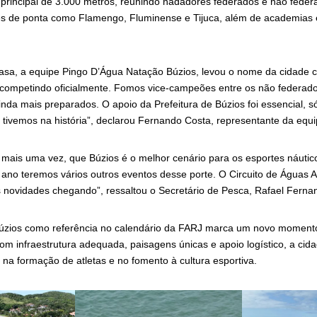
a principal de 3.000 metros, reunindo nadadores federados e não feder
s de ponta como Flamengo, Fluminense e Tijuca, além de academias 
casa, a equipe Pingo D’Água Natação Búzios, levou o nome da cidade c
competindo oficialmente. Fomos vice-campeões entre os não federado
nda mais preparados. O apoio da Prefeitura de Búzios foi essencial, s
tivemos na história”, declarou Fernando Costa, representante da equi
mais uma vez, que Búzios é o melhor cenário para os esportes náuticos
 ano teremos vários outros eventos desse porte. O Circuito de Águas 
novidades chegando”, ressaltou o Secretário de Pesca, Rafael Ferna
úzios como referência no calendário da FARJ marca um novo momento
Com infraestrutura adequada, paisagens únicas e apoio logístico, a cid
 na formação de atletas e no fomento à cultura esportiva.