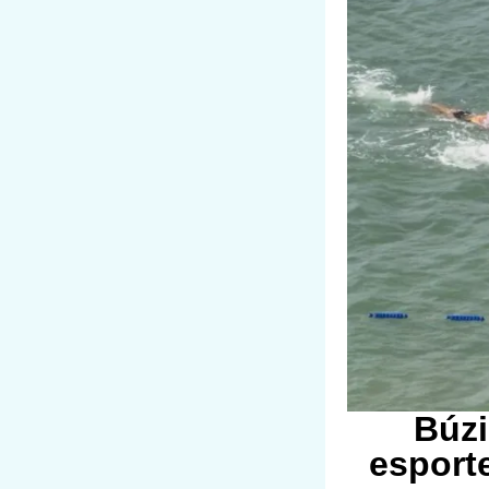
Búzi
esport