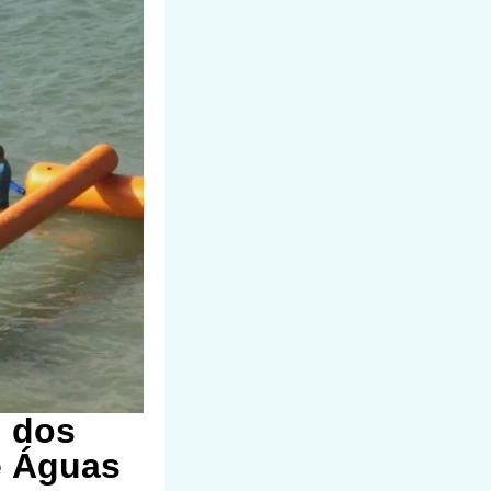
l dos
e Águas