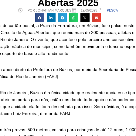
Abertas 2025
POR JONATHAN MARQUES
19/05/2025
PESCA
de cartão-postal, a Praia da Ferradura, em Búzios, foi o palco, neste
Circuito de Águas Abertas, que reuniu mais de 200 pessoas, atletas 
 Rio de Janeiro. O evento, que acontece pelo terceiro ano consecutivo
cação náutica do município, como também movimenta o turismo esport
ao esporte de base e alto rendimento.
om apoio direto da Prefeitura de Búzios, por meio da Secretaria de Pesc
tica do Rio de Janeiro (FARJ).
Rio de Janeiro, Búzios é a única cidade que realmente apoia esse tipo
e abriu as portas para nós, estão nos dando todo apoio e não podemos 
 que a cidade ela foi toda desenhada para isso. Sem dúvidas, é a capi
stacou Luiz Ferreira, diretor da FARJ.
m três provas: 500 metros, voltada para crianças de até 12 anos; 1.00