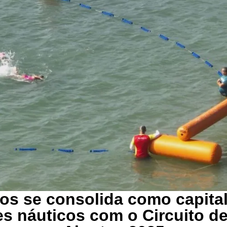
os se consolida como capita
es náuticos com o Circuito d