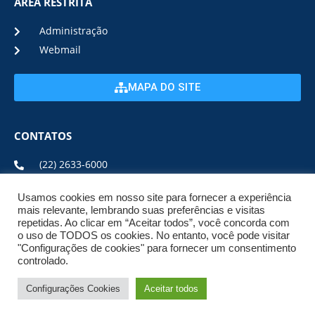
ÁREA RESTRITA
Administração
Webmail
MAPA DO SITE
CONTATOS
(22) 2633-6000
Usamos cookies em nosso site para fornecer a experiência
ENDEREÇO E HORÁRIO
mais relevante, lembrando suas preferências e visitas
repetidas. Ao clicar em “Aceitar todos”, você concorda com
o uso de TODOS os cookies. No entanto, você pode visitar
ESTRADA DA USINA, Nº 600 CENTRO, CEP: 28950-000
"Configurações de cookies" para fornecer um consentimento
DE SEGUNDA A SEXTA DE 08:00 ÀS 17:00
controlado.
Configurações Cookies
Aceitar todos
© 2026 NPI BRASIL. TODOS OS DIREITOS
RESERVADOS.