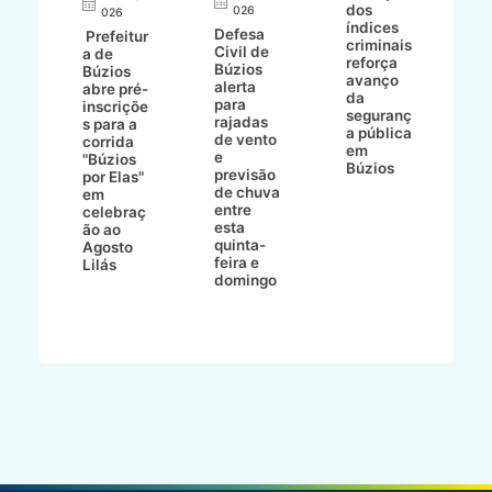
dos
026
8/2
026
p
índices
Defesa
p
Prefeitur
criminais
Civil de
s
a de
reforça
Búzios
c
ív
Búzios
avanço
alerta
a
abre pré-
da
para
s
:
inscriçõe
seguranç
rajadas
n
s para a
a pública
de vento
tr
corrida
em
e
p
go
"Búzios
Búzios
previsão
m
lga
por Elas"
de chuva
i
em
entre
ni
celebraç
esta
ão ao
quinta-
Agosto
feira e
ho
Lilás
domingo