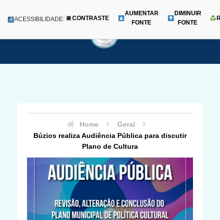
AUMENTAR
DIMINUIR
CONTRASTE
Menu
ACESSIBILIDADE:
FONTE
FONTE
Pular
para
o
conteúdo
Home
Geral
Búzios realiza Audiência Pública para discutir
Plano de Cultura