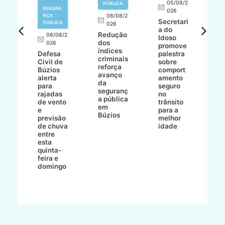
8/2
05/08/2
PÚBLICA
SEGURA
026
NÇA
06/08/2
al
Secretari
PÚBLICA
026
pa
a do
Redução
06/08/2
Idoso
dos
026
ph
promove
índices
ssé
Defesa
palestra
criminais
e
Civil de
sobre
N
reforça
Búzios
comport
r
avanço
l
alerta
amento
L
da
para
seguro
e
seguranç
ri
rajadas
no
G
a pública
de vento
trânsito
s
em
e
para a
Fr
Búzios
ico
previsão
melhor
f
de chuva
idade
t
entre
d
esta
B
quinta-
d
feira e
R
domingo
d
L