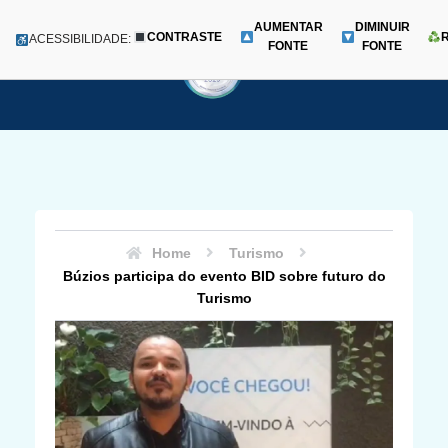
AUMENTAR
DIMINUIR
CONTRASTE
Menu
ACESSIBILIDADE:
FONTE
FONTE
Pular
para
o
conteúdo
Home
Turismo
Búzios participa do evento BID sobre futuro do
Turismo