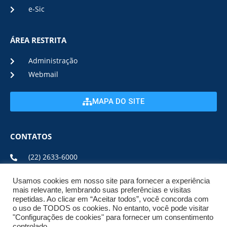
e-Sic
ÁREA RESTRITA
Administração
Webmail
MAPA DO SITE
CONTATOS
(22) 2633-6000
Usamos cookies em nosso site para fornecer a experiência
ENDEREÇO E HORÁRIO
mais relevante, lembrando suas preferências e visitas
repetidas. Ao clicar em “Aceitar todos”, você concorda com
o uso de TODOS os cookies. No entanto, você pode visitar
ESTRADA DA USINA, Nº 600 CENTRO, CEP: 28950-000
"Configurações de cookies" para fornecer um consentimento
DE SEGUNDA A SEXTA DE 08:00 ÀS 17:00
controlado.