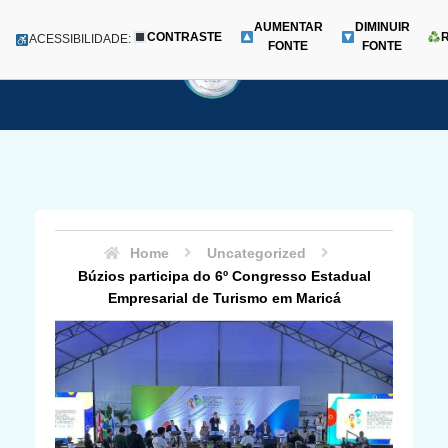
AUMENTAR
DIMINUIR
CONTRASTE
Menu
ACESSIBILIDADE:
FONTE
FONTE
Pular
para
o
conteúdo
Home
Uncategorized
Búzios participa do 6º Congresso Estadual
Empresarial de Turismo em Maricá