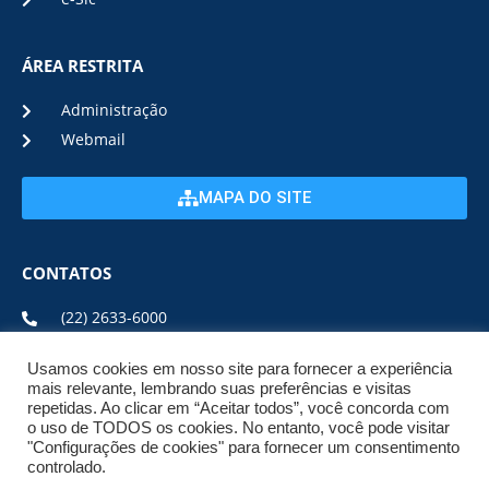
ÁREA RESTRITA
Administração
Webmail
MAPA DO SITE
CONTATOS
(22) 2633-6000
Usamos cookies em nosso site para fornecer a experiência
ENDEREÇO E HORÁRIO
mais relevante, lembrando suas preferências e visitas
repetidas. Ao clicar em “Aceitar todos”, você concorda com
o uso de TODOS os cookies. No entanto, você pode visitar
ESTRADA DA USINA, Nº 600 CENTRO, CEP: 28950-000
"Configurações de cookies" para fornecer um consentimento
DE SEGUNDA A SEXTA DE 08:00 ÀS 17:00
controlado.