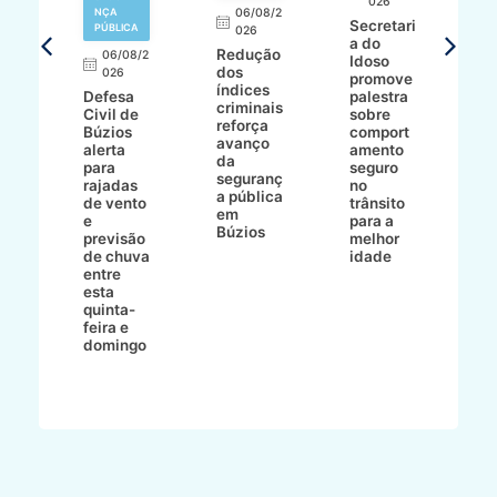
026
NÇA
06/08/2
al
Secretari
PÚBLICA
026
pa
a do
Redução
06/08/2
Idoso
dos
026
ph
promove
índices
ssé
Defesa
palestra
criminais
e
Civil de
sobre
N
reforça
Búzios
comport
r
avanço
l
alerta
amento
L
da
para
seguro
e
seguranç
ri
rajadas
no
G
a pública
de vento
trânsito
s
em
e
para a
Fr
Búzios
ico
previsão
melhor
f
de chuva
idade
t
entre
d
esta
B
quinta-
d
feira e
R
domingo
d
L