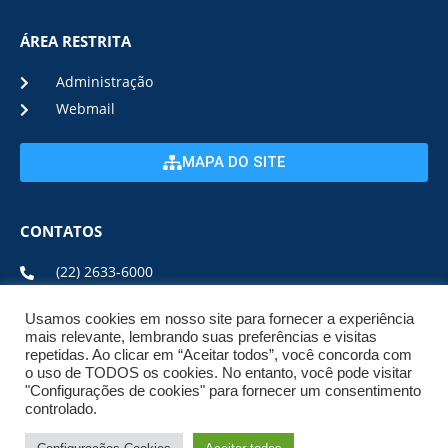
ÁREA RESTRITA
Administração
Webmail
MAPA DO SITE
CONTATOS
(22) 2633-6000
Usamos cookies em nosso site para fornecer a experiência
ENDEREÇO E HORÁRIO
mais relevante, lembrando suas preferências e visitas
repetidas. Ao clicar em “Aceitar todos”, você concorda com
o uso de TODOS os cookies. No entanto, você pode visitar
ESTRADA DA USINA, Nº 600 CENTRO, CEP: 28950-000
"Configurações de cookies" para fornecer um consentimento
DE SEGUNDA A SEXTA DE 08:00 ÀS 17:00
controlado.