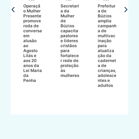
T
Operaçã
Secretari
Prefeitur
H
o Mulher
a da
a de
p
8/2
Presente
Mulher
Búzios
w
promove
de
amplia
p
roda de
Búzios
campanh
a
tur
conversa
capacita
a de
o 
em
pastores
multivac
t
alusão
e líderes
inação
t
ré-
ao
cristãos
para
l
çõe
Agosto
para
atualiza
d
a
Lilás e
fortalece
ção da
p
a
aos 20
r rede de
cadernet
pr
s
anos da
proteção
a de
n
s"
Lei Maria
às
crianças,
e
da
mulheres
adolesce
g
aç
Penha
ntes e
r
adultos
p
o
d
B