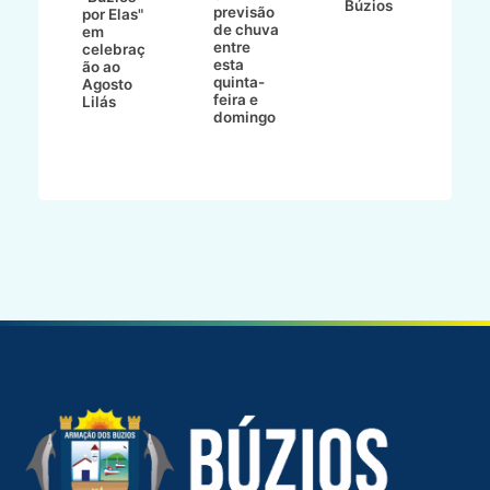
Búzios
previsão
m
lga
por Elas"
de chuva
i
em
entre
ni
celebraç
esta
ão ao
quinta-
Agosto
feira e
ho
Lilás
domingo