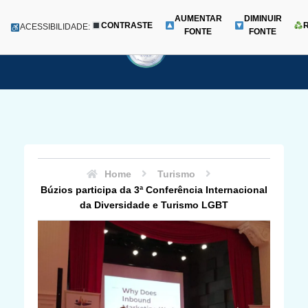
AUMENTAR
DIMINUIR
CONTRASTE
Menu
ACESSIBILIDADE:
FONTE
FONTE
Pular
para
o
conteúdo
Home
Turismo
Búzios participa da 3ª Conferência Internacional
da Diversidade e Turismo LGBT