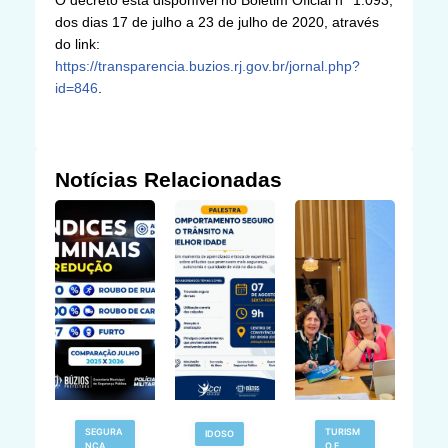
dos dias 17 de julho a 23 de julho de 2020, através
do link:
https://transparencia.buzios.rj.gov.br/jornal.php?
id=846
.
Notícias Relacionadas
E
SEGURA
TURISM
IDOSO
NÇA
O E