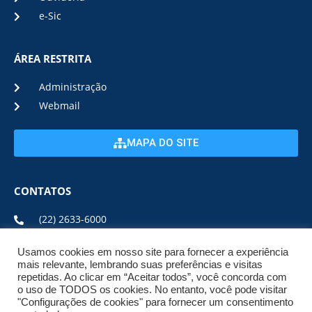
e-Sic
ÁREA RESTRITA
Administração
Webmail
MAPA DO SITE
CONTATOS
(22) 2633-6000
Usamos cookies em nosso site para fornecer a experiência
ENDEREÇO E HORÁRIO
mais relevante, lembrando suas preferências e visitas
repetidas. Ao clicar em “Aceitar todos”, você concorda com
o uso de TODOS os cookies. No entanto, você pode visitar
ESTRADA DA USINA, Nº 600 CENTRO, CEP: 28950-000
"Configurações de cookies" para fornecer um consentimento
DE SEGUNDA A SEXTA DE 08:00 ÀS 17:00