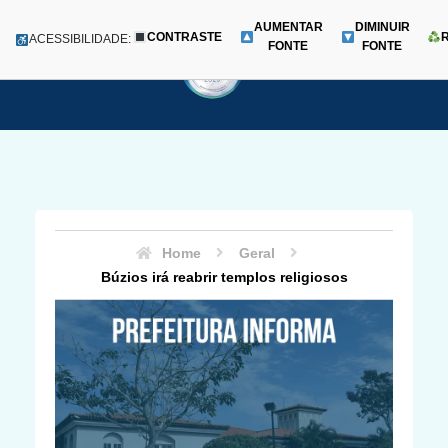
AUMENTAR
DIMINUIR
CONTRASTE
Menu
ACESSIBILIDADE:
FONTE
FONTE
Pular
para
o
conteúdo
Home
Geral
Búzios irá reabrir templos religiosos