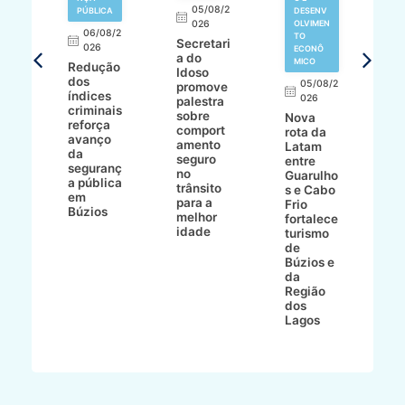
05/08/2
T
PÚBLICA
DESENV
026
OLVIMEN
06/08/2
TO
Secretari
8/2
026
ECONÔ
a do
MICO
Redução
Idoso
ur
dos
05/08/2
promove
índices
026
palestra
criminais
sobre
Nova
V
a
reforça
comport
rota da
d
ad
avanço
amento
Latam
e
da
seguro
entre
B
mp
seguranç
no
Guarulho
B
do
a pública
trânsito
s e Cabo
d
am
em
para a
Frio
E
a
Búzios
melhor
fortalece
s
idade
turismo
n
de
o
Búzios e
d
da
d
Região
t
dos
Lagos