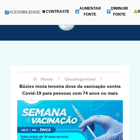
AUMENTAR
DIMINUIR
CONTRASTE
Menu
ACESSIBILIDADE:
FONTE
FONTE
Pular
para
o
conteúdo
Home
Uncategorized
Búzios inicia terceira dose da vacinação contra
Covid-19 para pessoas com 74 anos ou mais