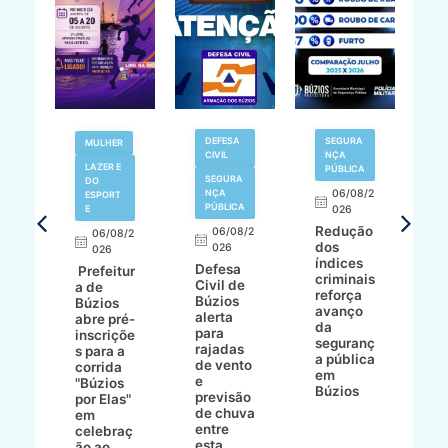
V
DEFESA
SEGURA
MULHER
N
CIVIL
NÇA
LAZER E
PÚBLICA
SEGURA
DO
,
NÇA
06/08/2
ESPORT
L
S
PÚBLICA
E
026
a
Redução
06/08/2
06/08/2
I
dos
026
8/2
026
p
índices
Defesa
p
Prefeitur
criminais
Civil de
s
a de
reforça
Búzios
c
ív
Búzios
avanço
alerta
a
abre pré-
da
para
s
:
inscriçõe
seguranç
rajadas
n
s para a
a pública
de vento
tr
corrida
em
e
p
go
"Búzios
Búzios
previsão
m
lga
por Elas"
de chuva
i
em
entre
ni
celebraç
esta
ão ao