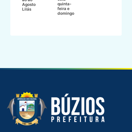
quinta-
Agosto
feira e
ho
Lilás
domingo