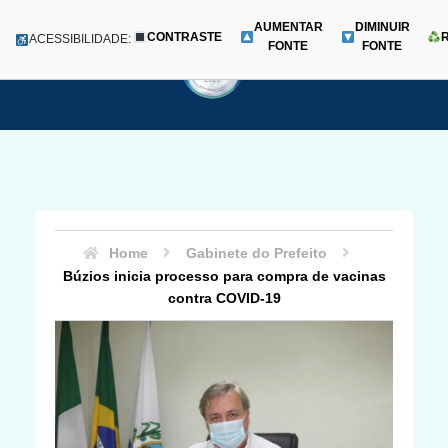
AUMENTAR
DIMINUIR
CONTRASTE
Menu
ACESSIBILIDADE:
FONTE
FONTE
Pular
para
o
conteúdo
Home
Gabinete do Prefeito
Búzios inicia processo para compra de vacinas
contra COVID-19