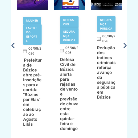
V
DEFESA
SEGURA
MULHER
N
CIVIL
NÇA
LAZER E
PÚBLICA
SEGURA
DO
,
NÇA
06/08/2
ESPORT
L
S
PÚBLICA
E
026
a
Redução
06/08/2
06/08/2
I
dos
026
8/2
026
p
índices
Defesa
p
Prefeitur
criminais
Civil de
s
a de
reforça
Búzios
c
ív
Búzios
avanço
alerta
a
abre pré-
da
para
s
:
inscriçõe
seguranç
rajadas
n
s para a
a pública
de vento
tr
corrida
em
e
p
go
"Búzios
Búzios
previsão
m
lga
por Elas"
de chuva
i
em
entre
ni
celebraç
esta
ão ao
quinta-
Agosto
feira e
ho
Lilás
domingo