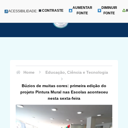
AUMENTAR
DIMINUIR
CONTRASTE
Menu
ACESSIBILIDADE:
FONTE
FONTE
Pular
para
o
conteúdo
Home
Educação, Ciência e Tecnologia
Búzios de muitas cores: primeira edição do
projeto Pintura Mural nas Escolas aconteceu
nesta sexta-feira