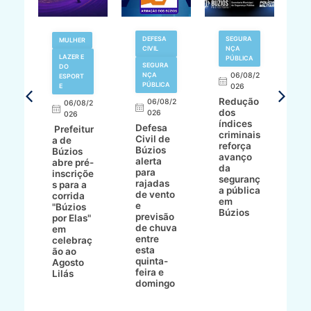
V
DEFESA
SEGURA
MULHER
N
CIVIL
NÇA
LAZER E
PÚBLICA
SEGURA
DO
,
NÇA
06/08/2
ESPORT
L
S
PÚBLICA
E
026
a
Redução
06/08/2
06/08/2
I
dos
026
8/2
026
p
índices
Defesa
p
Prefeitur
criminais
Civil de
s
a de
reforça
Búzios
c
ív
Búzios
avanço
alerta
a
abre pré-
da
para
s
:
inscriçõe
seguranç
rajadas
n
s para a
a pública
de vento
tr
corrida
em
e
p
go
"Búzios
Búzios
previsão
m
lga
por Elas"
de chuva
i
em
entre
ni
celebraç
esta
ão ao
quinta-
Agosto
feira e
ho
Lilás
domingo