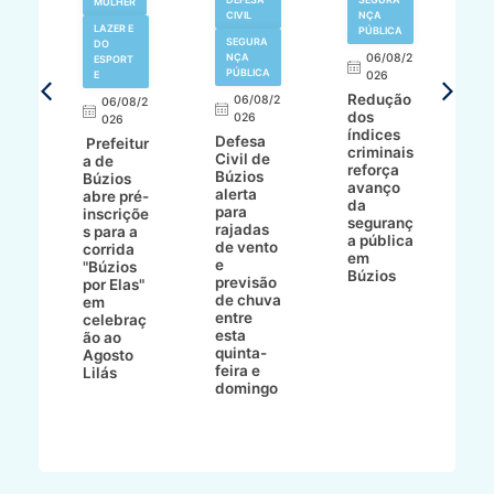
MULHER
N
CIVIL
NÇA
LAZER E
PÚBLICA
SEGURA
DO
,
NÇA
06/08/2
ESPORT
L
S
PÚBLICA
E
026
a
Redução
06/08/2
06/08/2
I
dos
026
8/2
026
p
índices
Defesa
p
Prefeitur
criminais
Civil de
s
a de
reforça
Búzios
c
ív
Búzios
avanço
alerta
a
abre pré-
da
para
s
:
inscriçõe
seguranç
rajadas
n
s para a
a pública
de vento
tr
corrida
em
e
p
go
"Búzios
Búzios
previsão
m
lga
por Elas"
de chuva
i
em
entre
ni
celebraç
esta
ão ao
quinta-
Agosto
feira e
ho
Lilás
domingo