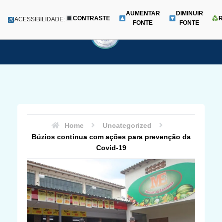
AUMENTAR
DIMINUIR
CONTRASTE
Menu
ACESSIBILIDADE:
FONTE
FONTE
Pular
para
o
conteúdo
Home
Uncategorized
Búzios continua com ações para prevenção da
Covid-19