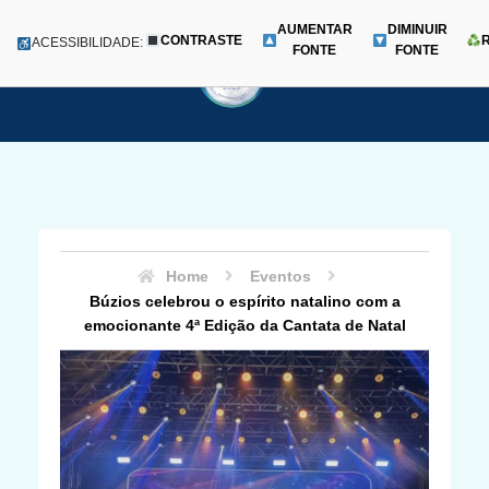
AUMENTAR
DIMINUIR
CONTRASTE
Menu
ACESSIBILIDADE:
FONTE
FONTE
Pular
para
o
conteúdo
Home
Eventos
Búzios celebrou o espírito natalino com a
emocionante 4ª Edição da Cantata de Natal